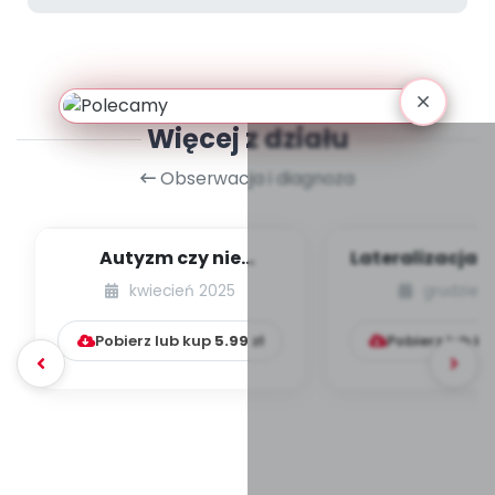
Więcej z działu
Obserwacja i diagnoza
Autyzm czy nie
Lateralizacja 
autyzm? O
dzieck
kwiecień 2025
grudzień 
specyficznych
trudnościach w r...
Pobierz lub kup
5.99
zł
Pobierz lub k