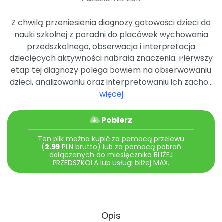
Archiwalne numery
Promocje
Z chwilą przeniesienia diagnozy gotowości dzieci do
Pomoc
nauki szkolnej z poradni do placówek wychowania
przedszkolnego, obserwacja i interpretacja
dziecięcych aktywności nabrała znaczenia. Pierwszy
etap tej diagnozy polega bowiem na obserwowaniu
dzieci, analizowaniu oraz interpretowaniu ich zacho...
więcej
Pobierz
Ten plik można kupić za pomocą przelewu
(
2.99
PLN brutto) lub za pomocą pobrań
dołączanych do miesięcznika BLIŻEJ
PRZEDSZKOLA lub usługi bliżej MAX.
Opis