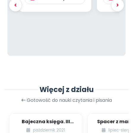
Więcej z działu
Gotowość do nauki czytania i pisania
Bajeczna księga. III
Spacer z mamą
edycja projektu
październik 2021
lipiec-sierp