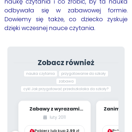
naukę czytania i co zrobić, by ta nauka
odbywała się w zabawowej formie.
Dowiemy się także, co dziecko zyskuje
dzięki wczesnej nauce czytania.
Zobacz również
nauka czytania
przygotowanie do szkoły
zabawa
cykl Jak przygotować przedszkolaka do szkoły?
Zabawy z wyrazami
Zanim dzie
(scenariusze do rodzin
czytać - 
luty 2011
lu
wyrazów wprowa...
rozumie
Pobierz lub kup
2.99
zł
Pobierz l