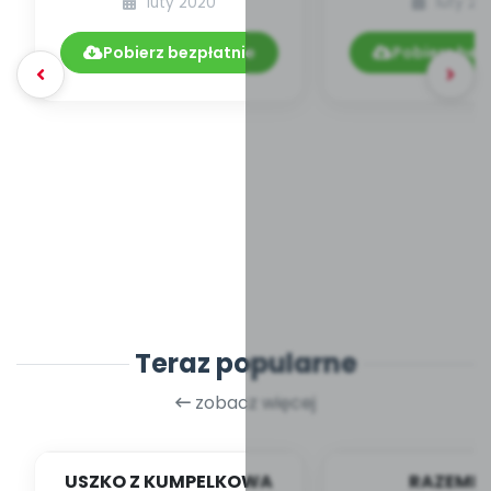
luty 2020
luty 20
DYDAKTYCZNYCH
dlaczego w prz
02.221/2020
Pobierz bezpłatnie
Pobierz bez
Teraz popularne
zobacz więcej
USZKO Z KUMPELKOWA
RAZEMEK