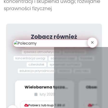
koncentracji i skupienia uwagi; rozwijanie
sprawności fizycznej.
Zobacz również
W MARCU JAK W GARNCU
pogoda
zjawiska atmosferyczne
koncentracja
koncentracja uwagi
scenariusz zajęć
trzylatek
czterolatek
sprawność ruchowa
edukacja przyrodnicza
wiosna
pory roku
Wielobarwna tęcza
Obserwuje
[PBP - dzieci młodsze -
[PBP - dzie
luty 2020
lu
numer 3]
num
Pobierz lub kup
7.99
zł
Pobierz l