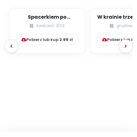
Spacerkiem po
W krainie trze
Krakowie (inscenizacja
kwiecień 2013
grudzień 
muzyczno-ruchowa)
Pobierz lub kup
2.99
zł
Pobierz lub k