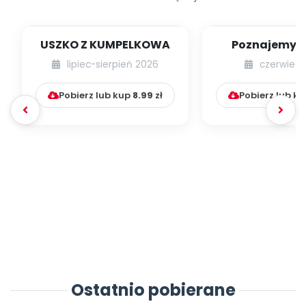
USZKO Z KUMPELKOWA
Poznajemy li
lipiec-sierpień 2026
czerwiec 
Pobierz lub kup
8.99
zł
Pobierz lub k
Ostatnio pobierane