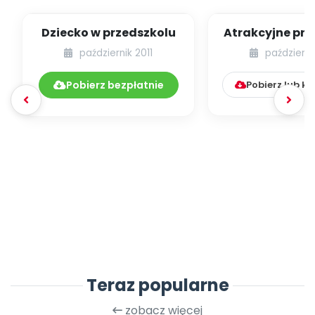
Dziecko w przedszkolu
Atrakcyjne prz
– część pie
październik 2011
październi
(budowanie m
Pobierz bezpłatnie
Pobierz lub k
Teraz popularne
zobacz więcej