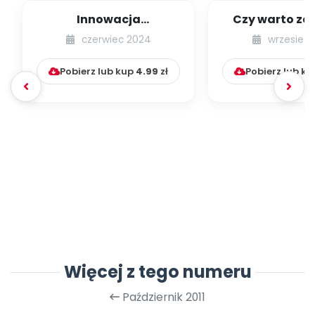
Innowacja
Czy warto za
pedagogiczna krok po
dzieci d
czerwiec 2024
wrzesień 
kroku na podstawie
fantazjowa
proje...
Pobierz lub kup
4.99
zł
Pobierz lub k
Więcej z tego numeru
Październik 2011