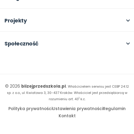
Program Skarbonka
Otwarte
bliżej MAX
Rabat dla przedszkoli
Dla rad pedagogicznych
Moja Płytoteka
Projekty
Konferencje
Platforma Edukacyjna
Wszystkie projekty
18. FORUM
Kiosk online
Kumpelkowo
Społeczność
E-booki
Literkowo
Wpisy
Strona WWW dla przedszkola
Czuciaki
Konkursy
Witaminki
Facebook
© 2026
blizejprzedszkola.pl
.
Właścicielem serwisu jest CEBP 24.12
Dookoła Polski
Instagram
sp. z o.o., ul. Kwiatowa 3, 30-437 Kraków.
Właściciel jest przedsiębiorcą w
1
Sensosmyki
rozumieniu art. 43
k.c.
YouTube
Polityka prywatności
Ustawienia prywatności
Regulamin
Sprintem do maratonu
Kontakt
Bliżej Pieska