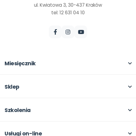
ul. Kwiatowa 3, 30-437 Kraków
tel: 12 631 04 10
Miesięcznik
O miesięczniku
W numerze
Sklep
Scenariusze i artykuły
Pełna oferta
Pomoce dydaktyczne
Moje zakupy
Szkolenia
Archiwum
Dla autorów
O szkoleniach
Dla autorów
Odbiory i kontakt
Online
Usługi on-line