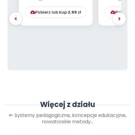
wykorzystanie tekstów
li...
Pobierz lub kup
2.99
zł
Pobierz l
Więcej z działu
Systemy pedagogiczne, koncepcje edukacyjne,
nowatorskie metody...