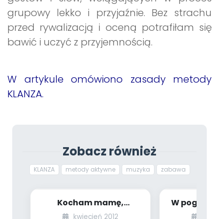
grupowy lekko i przyjaźnie. Bez strachu
przed rywalizacją i oceną potrafiłam się
bawić i uczyć z przyjemnością.
W artykule omówiono zasady metody
KLANZA.
Zobacz również
KLANZA
metody aktywne
muzyka
zabawa
Kocham mamę,
W pogoni z
kocham tatę (…) –
- czas
kwiecień 2012
czer