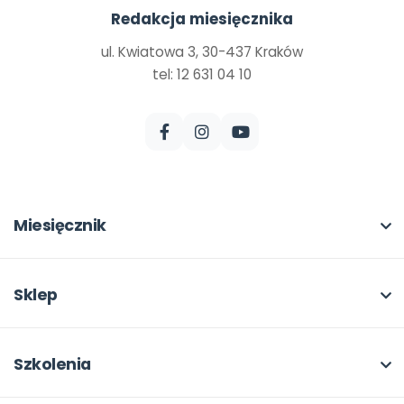
Redakcja miesięcznika
ul. Kwiatowa 3, 30-437 Kraków
tel: 12 631 04 10
Miesięcznik
O miesięczniku
W numerze
Sklep
Scenariusze i artykuły
Pełna oferta
Pomoce dydaktyczne
Moje zakupy
Szkolenia
Archiwum
Dla autorów
O szkoleniach