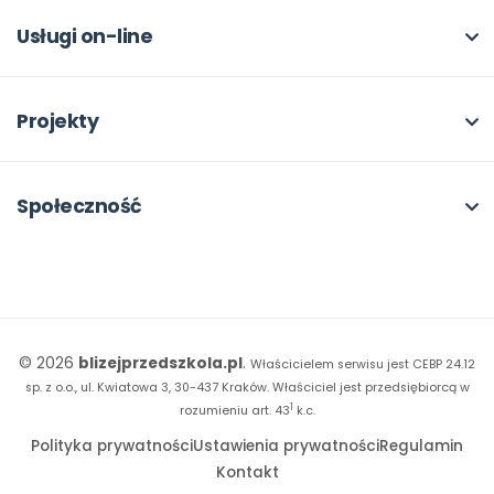
Dla autorów
Odbiory i kontakt
Online
Usługi on-line
Program Skarbonka
Otwarte
bliżej MAX
Rabat dla przedszkoli
Dla rad pedagogicznych
Moja Płytoteka
Projekty
Konferencje
Platforma Edukacyjna
Wszystkie projekty
18. FORUM
Kiosk online
Kumpelkowo
Społeczność
E-booki
Literkowo
Wpisy
Strona WWW dla przedszkola
Czuciaki
Konkursy
Witaminki
Facebook
© 2026
blizejprzedszkola.pl
.
Właścicielem serwisu jest CEBP 24.12
Dookoła Polski
Instagram
sp. z o.o., ul. Kwiatowa 3, 30-437 Kraków.
Właściciel jest przedsiębiorcą w
1
Sensosmyki
rozumieniu art. 43
k.c.
YouTube
Polityka prywatności
Ustawienia prywatności
Regulamin
Sprintem do maratonu
Kontakt