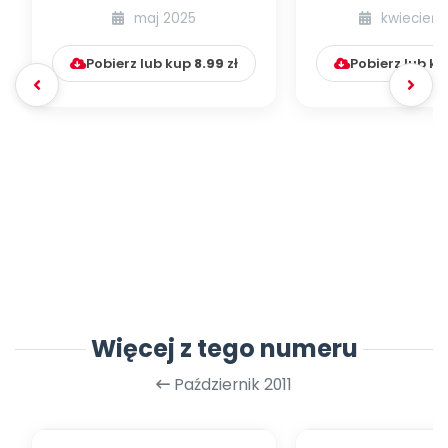
językiem angielskim na
Zabawy z ję
maj 2025
kwiecień 
czerwiec...
angielskim 
Pobierz lub kup
8.99
zł
Pobierz lub k
Więcej z tego numeru
Październik 2011