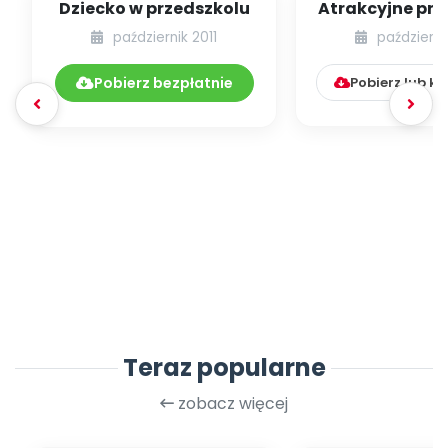
Dziecko w przedszkolu
Atrakcyjne prz
– część pie
październik 2011
październi
(budowanie m
Pobierz bezpłatnie
Pobierz lub k
Teraz popularne
zobacz więcej