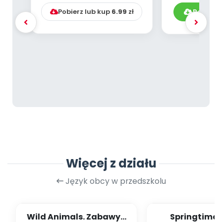
Pobierz lub kup
6.99
zł
Pobierz
Więcej z działu
Język obcy w przedszkolu
Wild Animals. Zabawy z
Springtime 