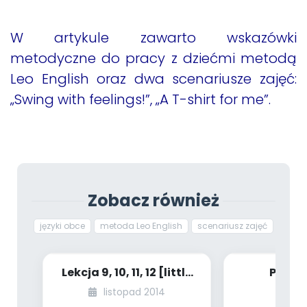
W artykule zawarto wskazówki
metodyczne do pracy z dziećmi metodą
Leo English oraz dwa scenariusze zajęć:
„Swing with feelings!”, „A T-shirt for me”.
Zobacz również
języki obce
metoda Leo English
scenariusz zajęć
Lekcja 9, 10, 11, 12 [little
Przed
ant]
słownicz
listopad 2014
ukra