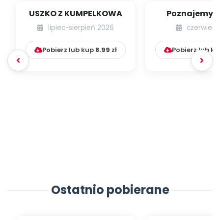
USZKO Z KUMPELKOWA
Poznajemy li
lipiec-sierpień 2026
czerwiec 
Pobierz lub kup
8.99
zł
Pobierz lub k
Ostatnio pobierane