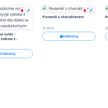
Piosenki z charakterem
R
22 stron
22
e nutki -
Odblokuj
 zabaw z
dla dzieci w wieku
lnym
Odblokuj