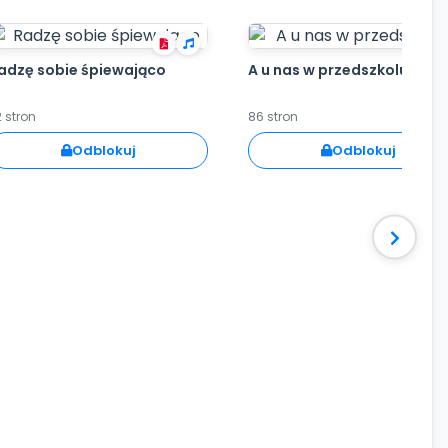
adzę sobie śpiewająco
A u nas w przedszkolu...
 stron
86 stron
Odblokuj
Odblokuj