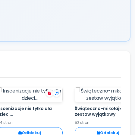
nscenizacje nie tylko dla
Świąteczno-mikołajkowy
zieci...
zestaw wyjątkowy
4 stron
52 stron
Odblokuj
Odblokuj