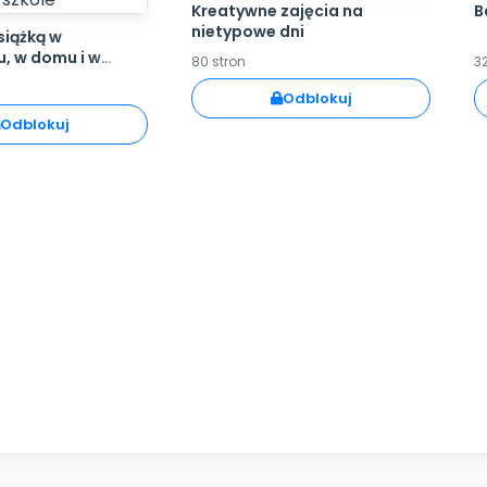
Kreatywne zajęcia na
B
nietypowe dni
siążką w
u, w domu i w
80 stron
32
Odblokuj
Odblokuj