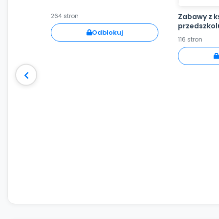
Zabawy z k
264 stron
przedszkol
Odblokuj
szkole
116 stron