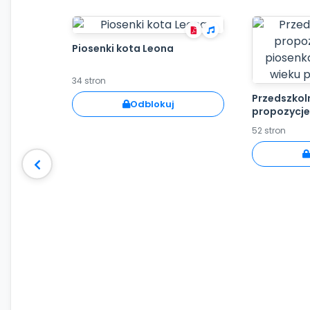
Piosenki kota Leona
34 stron
Przedszkoln
Odblokuj
propozycje
piosenkami 
52 stron
przedszko