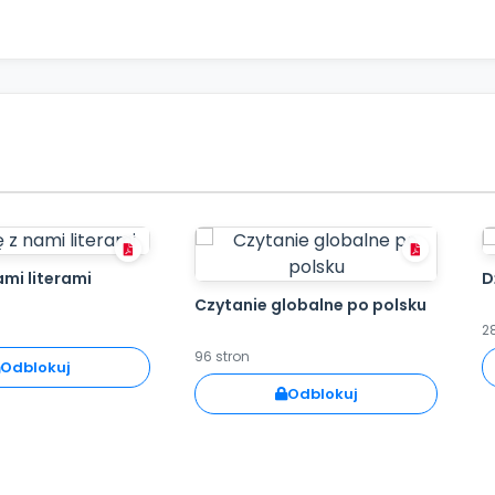
ami literami
D
Czytanie globalne po polsku
2
96 stron
Odblokuj
Odblokuj