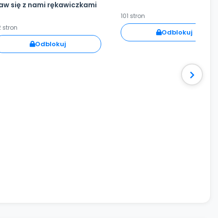
aw się z nami rękawiczkami
101 stron
 stron
Odblokuj
Odblokuj