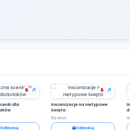
cenki dla
Inscenizacje na nietypowe
I
laków
święta
d
152 stron
14
Odblokuj
Odblokuj