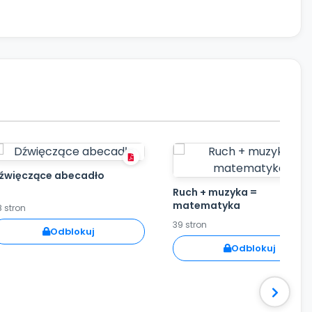
źwięczące abecadło
Ruch + muzyka =
matematyka
8 stron
39 stron
Odblokuj
Odblokuj