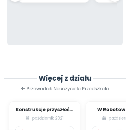
Więcej z działu
Przewodnik Nauczyciela Przedszkola
Konstrukcje przyszłości
W Robotowie 
[PBP - dzieci młodsze -
dzieci młodsze
październik 2021
październi
numer 3...
5]