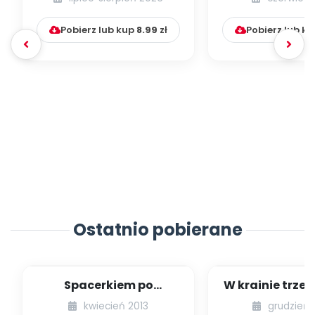
Pobierz lub kup
8.99
zł
Pobierz lub k
Ostatnio pobierane
Spacerkiem po
W krainie trze
Krakowie (inscenizacja
kwiecień 2013
grudzień 