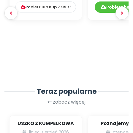
Pobierz lub kup
7.99
zł
Pobierz bez
Teraz popularne
zobacz więcej
USZKO Z KUMPELKOWA
Poznajemy li
lipiec-sierpień 2026
czerwiec 