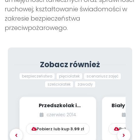
ruchowej; kształtowanie świadomości w
zakresie bezpieczeństwa
przeciwpożarowego.
Zobacz również
bezpieczeństwo
pięciolatek
scenariusz zajęć
sześciolatek
zawody
Przedszkolak i
Biały bałw
bezpieczny komputer
dzieci mło
czerwiec 2014
grud
(scenariusz zajęć dl...
Pobierz lub kup
3.99
zł
Pobierz l