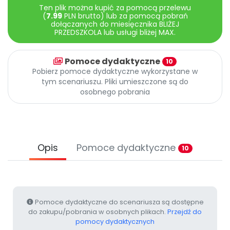
Promocje
Ten plik można kupić za pomocą przelewu
(
7.99
PLN brutto) lub za pomocą pobrań
Pomoc
dołączanych do miesięcznika BLIŻEJ
PRZEDSZKOLA lub usługi bliżej MAX.
Pomoce dydaktyczne
10
Pobierz pomoce dydaktyczne wykorzystane w
tym scenariuszu. Pliki umieszczone są do
osobnego pobrania
Opis
Pomoce dydaktyczne
10
Pomoce dydaktyczne do scenariusza są dostępne
do zakupu/pobrania w osobnych plikach.
Przejdź do
pomocy dydaktycznych