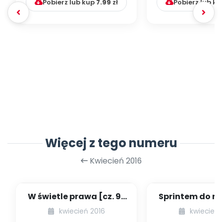
Pobierz lub kup
7.99
zł
Pobierz lub k
Więcej z tego numeru
Kwiecień 2016
W świetle prawa [cz. 9]
Sprintem do m
[kącik eksperta]
- II OGÓLNO
kwiecień 2016
kwiecień 
MARATON PRZE