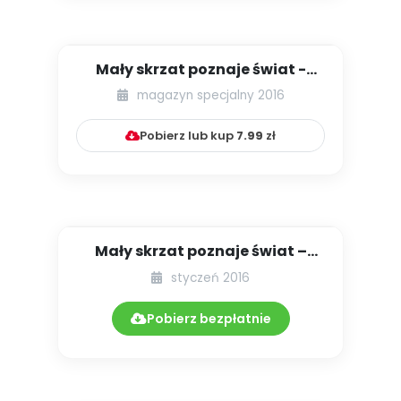
Mały skrzat poznaje świat -
Szwecja [zabawy tematyczne ...
magazyn specjalny 2016
Pobierz lub kup
7.99
zł
Mały skrzat poznaje świat –
Włochy [zabawy tematyczne i...
styczeń 2016
Pobierz bezpłatnie