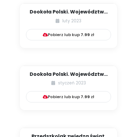
Dookoła Polski. Województwa
warmińsko-mazurskie oraz po...
luty 2023
Pobierz lub kup
7.99
zł
Dookoła Polski. Województwa
lubelskie i zachodniopomors...
styczeń 2023
Pobierz lub kup
7.99
zł
Przedszkolak zwiedza świat.