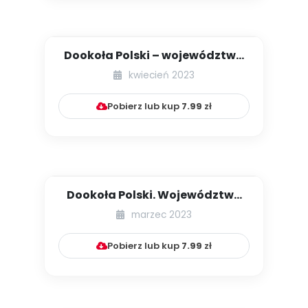
Dookoła Polski – województwa
wielkopolskie i śląskie...
kwiecień 2023
Pobierz lub kup
7.99
zł
Dookoła Polski. Województwa
dolnośląskie i pomorskie...
marzec 2023
Pobierz lub kup
7.99
zł