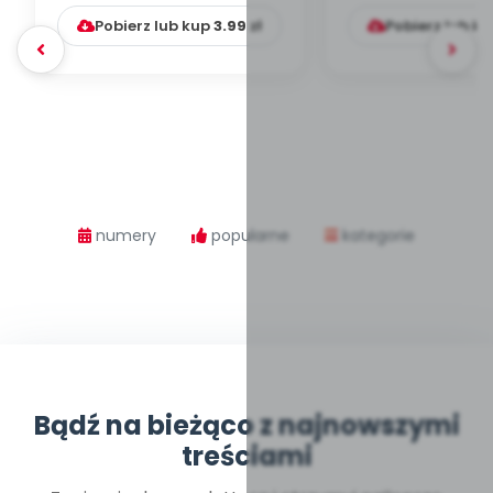
Pobierz lub kup
3.99
zł
Pobierz lub k
numery
popularne
kategorie
Bądź na bieżąco z najnowszymi
treściami