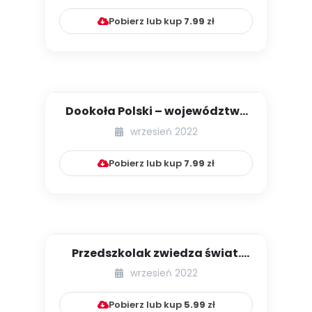
Pobierz lub kup
7.99
zł
Dookoła Polski – województwo
mazowieckie
wrzesień 2022
Pobierz lub kup
7.99
zł
Przedszkolak zwiedza świat.
Część I. Wyprawa dookoła św...
wrzesień 2022
Pobierz lub kup
5.99
zł