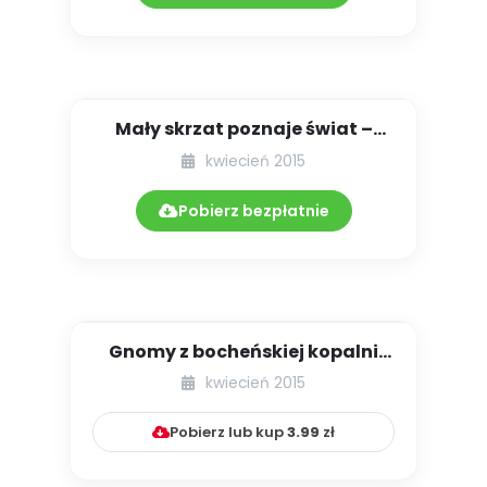
Mały skrzat poznaje świat –
Wielka Brytania, cz. I [zab...
kwiecień 2015
Pobierz bezpłatnie
Gnomy z bocheńskiej kopalni
(scenariusz zajęć dla 4-lat...
kwiecień 2015
Pobierz lub kup
3.99
zł