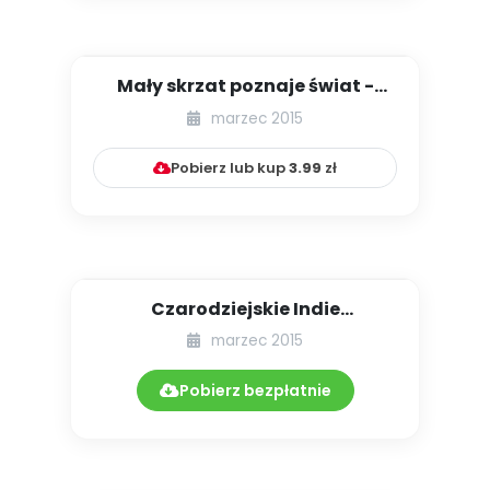
Mały skrzat poznaje świat -
Dania [zabawy tematyczne i ...
marzec 2015
Pobierz lub kup
3.99
zł
Czarodziejskie Indie
(propozycje
marzec 2015
multisensorycznych zaj...
Pobierz bezpłatnie