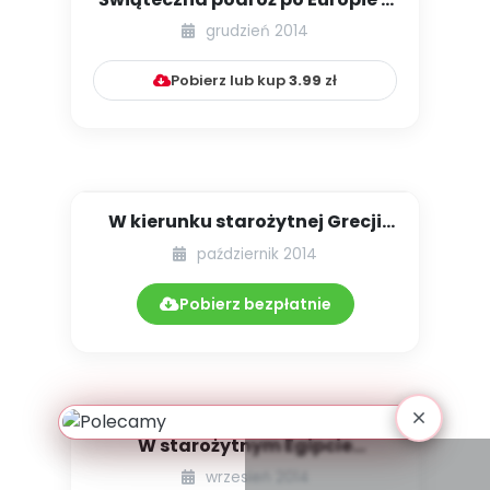
zabawy z fabułą
grudzień 2014
Pobierz lub kup
3.99
zł
W kierunku starożytnej Grecji
[Mali Odkrywcy Wielkiego ...
październik 2014
Pobierz bezpłatnie
W starożytnym Egipcie
(scenariusz zajęć dla
wrzesień 2014