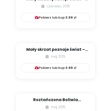
Hiszpania [zabawy tematyczn...
czerwiec 2015
Pobierz lub kup
3.99
zł
Mały skrzat poznaje świat –
Wielka Brytania, cz. II [za...
maj 2015
Pobierz lub kup
3.99
zł
Roztańczona Boliwia
(propozycje
maj 2015
multisensorycznych zaję...