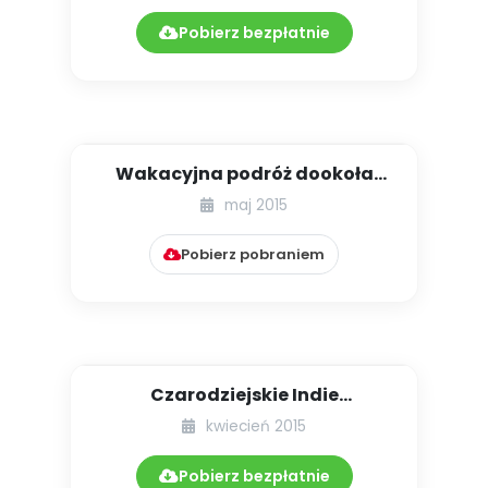
Pobierz bezpłatnie
Wakacyjna podróż dookoła
świata – scenariusz zajęć dla ...
maj 2015
Pobierz pobraniem
Czarodziejskie Indie
(propozycje
kwiecień 2015
multisensorycznych zaj...
Pobierz bezpłatnie