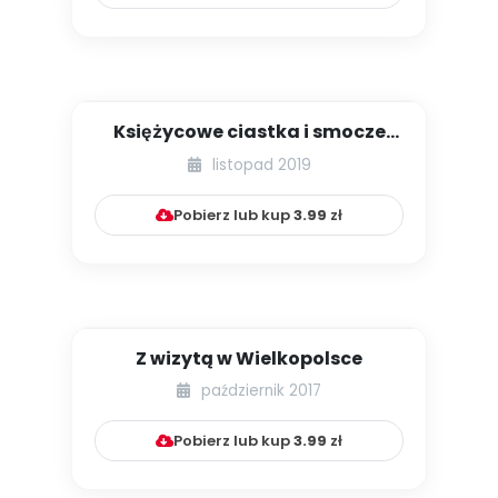
Księżycowe ciastka i smocze
łodzie, czyli jakie świe...
listopad 2019
Pobierz lub kup
3.99
zł
Z wizytą w Wielkopolsce
październik 2017
Pobierz lub kup
3.99
zł