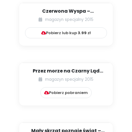
Czerwona Wyspa –
Madagaskar (propozycje
magazyn specjalny 2015
multisensoryczn...
Pobierz lub kup
3.99
zł
Przez morze na Czarny Ląd
(scenariusz zajęć dla 5-latkó...
magazyn specjalny 2015
Pobierz pobraniem
Mały skrzat poznaje świat –