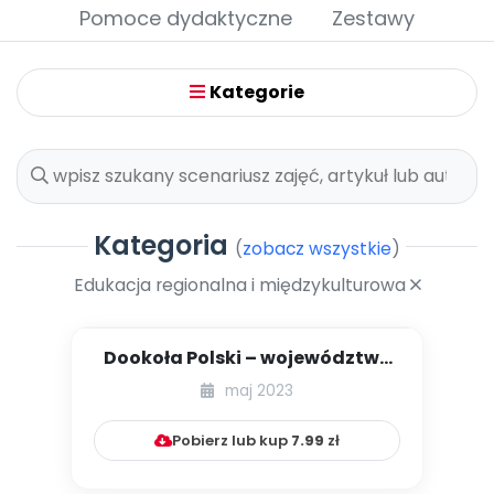
Archiwalne numery
Pomoce dydaktyczne
Zestawy
Promocje
Pomoc
Kategorie
Kategoria
(
zobacz wszystkie
)
Edukacja regionalna i międzykulturowa
Dookoła Polski – województwo
małopolskie
maj 2023
Pobierz lub kup
7.99
zł