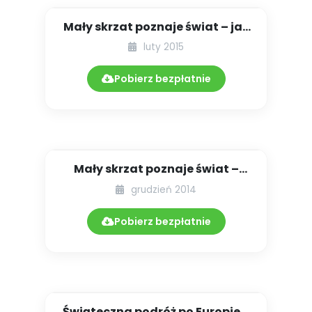
Mały skrzat poznaje świat – jak
na Islandii [zabawy tem...
luty 2015
Pobierz bezpłatnie
Mały skrzat poznaje świat –
Niemcy [zabawy tematyczne i...
grudzień 2014
Pobierz bezpłatnie
Świąteczna podróż po Europie –