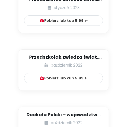
Część V. Afryka
styczeń 2023
Pobierz lub kup
5.99
zł
Przedszkolak zwiedza świat.
Część II. Europa
październik 2022
Pobierz lub kup
5.99
zł
Dookoła Polski – województwa
kujawsko-pomorskie i lubus...
październik 2022