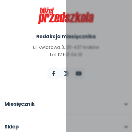
Redakcja miesięcznika
ul. Kwiatowa 3, 30-437 Kraków
tel: 12 631 04 10
Miesięcznik
O miesięczniku
W numerze
Sklep