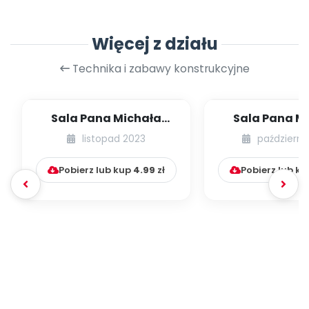
Więcej z działu
Technika i zabawy konstrukcyjne
Sala Pana Michała
Sala Pana M
[Patykowe zabawy]
[Kulki nie t
listopad 2023
październi
basenie
Pobierz lub kup
4.99
zł
Pobierz lub k