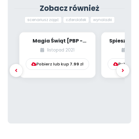
Zobacz również
scenariusz zajęć
czterolatek
wynalazki
Magia Świąt [PBP -
Spiesz się 
dzieci starsze - numer
dzieci sta
listopad 2021
czer
1]
Pobierz lub kup
7.99
zł
Pobierz l