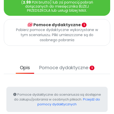
Archiwalne numery
(
2.99
PLN brutto) lub za pomocą pobrań
dołączanych do miesięcznika BLIŻEJ
Promocje
PRZEDSZKOLA lub usługi bliżej MAX.
Pomoc
Pomoce dydaktyczne
1
Pobierz pomoce dydaktyczne wykorzystane w
tym scenariuszu. Pliki umieszczone są do
osobnego pobrania
Opis
Pomoce dydaktyczne
1
Pomoce dydaktyczne do scenariusza są dostępne
do zakupu/pobrania w osobnych plikach.
Przejdź do
pomocy dydaktycznych