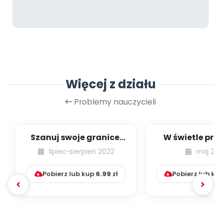
Więcej z działu
Problemy nauczycieli
Szanuj swoje granice.
W świetle pra
Szanuj granice innych.
54] [kącik ek
lipiec-sierpień 2022
maj 20
Granice os...
Pobierz lub kup
6.99
zł
Pobierz lub k