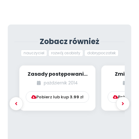
Zobacz również
nauczyciel
rozwój osobisty
dobrypoczatek
Zasady postępowania
Zmiany 
z dzieckiem
zawodo
październik 2014
mar
nadpobudliwym
wrześni
psychoruc...
Pobierz lub kup
3.99
zł
Pobierz l