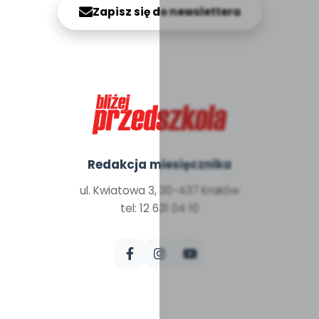
Zapisz się do newslettera
Redakcja miesięcznika
ul. Kwiatowa 3, 30-437 Kraków
tel: 12 631 04 10