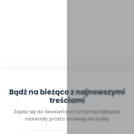
Bądź na bieżąco z najnowszymi
treściami
Zapisz się do newslettera i otrzymuj najlepsze
materiały prosto na swoją skrzynkę