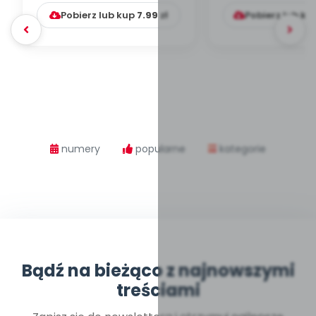
Pobierz lub kup
7.99
zł
Pobierz lub ku
numery
popularne
kategorie
Bądź na bieżąco z najnowszymi
treściami