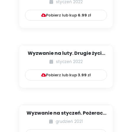
styczeń 2022
Pobierz lub kup
6.99
zł
Wyzwanie na luty. Drugie życie
zimowych ubrań
styczeń 2022
Pobierz lub kup
3.99
zł
Wyzwanie na styczeń. Pożeracz
zakrętek
grudzień 2021