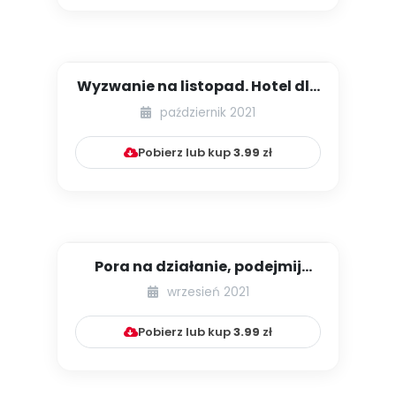
Wyzwanie na listopad. Hotel dla
owadów
październik 2021
Pobierz lub kup
3.99
zł
Pora na działanie, podejmij
ekowyzwanie! [2]
wrzesień 2021
Pobierz lub kup
3.99
zł