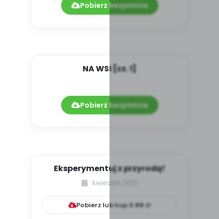
Pobierz bezpłatnie
NA WSI [cz. 1]
Pobierz bezpłatnie
Eksperymentuj z przyrodą!
kwiecień 2021
Pobierz lub kup
3.99
zł