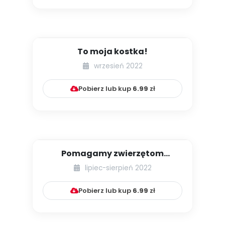
To moja kostka!
wrzesień 2022
Pobierz lub kup
6.99
zł
Pomagamy zwierzętom
odzyskać głos
lipiec-sierpień 2022
Pobierz lub kup
6.99
zł