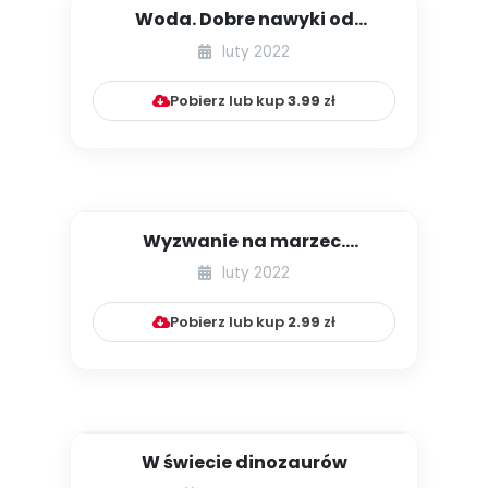
Woda. Dobre nawyki od
najmłodszych lat
luty 2022
Pobierz lub kup
3.99
zł
Wyzwanie na marzec.
Oszczędzamy wodę
luty 2022
Pobierz lub kup
2.99
zł
W świecie dinozaurów