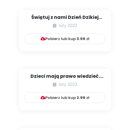
Świętuj z nami Dzień Dzikiej
Przyrody
luty 2022
Pobierz lub kup
3.99
zł
Dzieci mają prawo wiedzieć.
Notatki na marginesie warsz...
luty 2022
Pobierz lub kup
2.99
zł