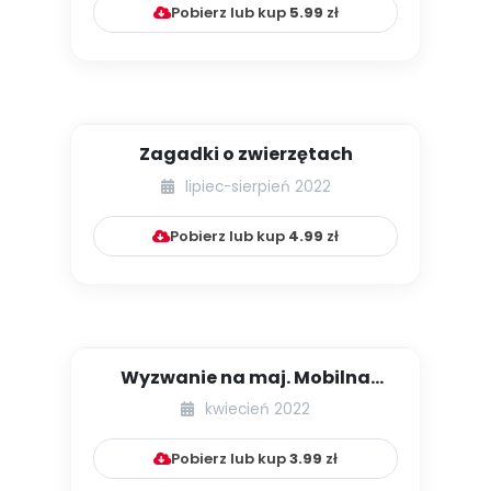
Pobierz lub kup
5.99
zł
Zagadki o zwierzętach
lipiec-sierpień 2022
Pobierz lub kup
4.99
zł
Wyzwanie na maj. Mobilna
minikuchnia błotna
kwiecień 2022
Pobierz lub kup
3.99
zł