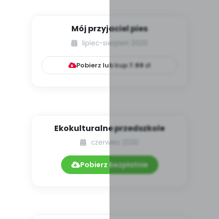
Mój przyjaciel pies
lipiec-sierpień 2020
Pobierz lub kup
7.99
zł
Ekokulturalne przedszkole
czerwiec 2020
Pobierz bezpłatnie