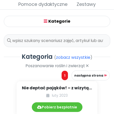
Archiwalne numery
Pomoce dydaktyczne
Zestawy
Promocje
Pomoc
Kategorie
Kategoria
(
zobacz wszystkie
)
Poszanowanie roślin i zwierząt
1
następna strona
Nie deptać pająków! – z wizytą u
Pana Owada
luty 2023
Pobierz bezpłatnie