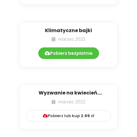
Klimatyczne bajki
marzec 2022
Pobierz bezpłatnie
Wyzwanie na kwiecień.
Przystanek wędrującej książki...
marzec 2022
Pobierz lub kup
2.99
zł