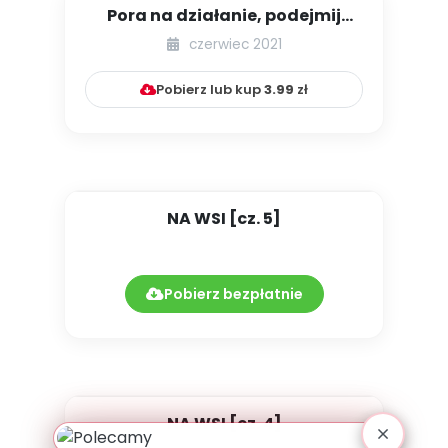
Pora na działanie, podejmij
ekowyzwanie! [1]
czerwiec 2021
Pobierz lub kup
3.99
zł
NA WSI [cz. 5]
Pobierz bezpłatnie
NA WSI [cz. 4]