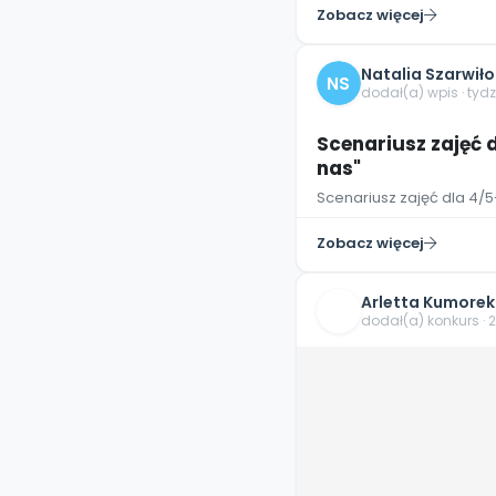
Zobacz więcej
Natalia Szarwiło
NS
dodał(a) wpis · tyd
Scenariusz zajęć 
nas"
Scenariusz zajęć dla 4/
Zobacz więcej
Arletta Kumorek
dodał(a) konkurs · 