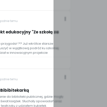
ygodnie temu
kt edukacyjny "Ze szkołą za
 przygoda! ?? Już wkrótce starsze
szyć w wyjątkową podróż ku szkolnej
dział w innowacyjnym projekcie
ygodnie temu
2
 Bibibitekarką
anie do biblioteki publicznej, gdzie mogły
 świat książek. Słuchały opowiadań oraz
teatrzyku z udziałem kukiełek.