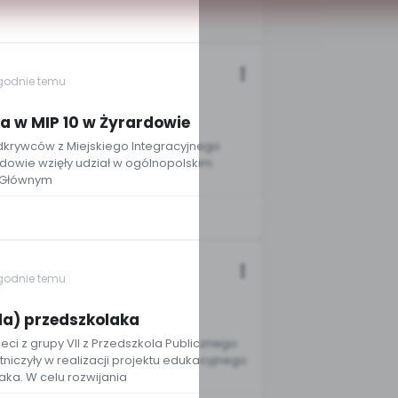
ygodnie temu
ska w MIP 10 w Żyrardowie
Odkrywców z Miejskiego Integracyjnego
rdowie wzięły udział w ogólnopolskim
”. Głównym
ygodnie temu
2
dla) przedszkolaka
ieci z grupy VII z Przedszkola Publicznego
niczyły w realizacji projektu edukacyjnego
aka. W celu rozwijania