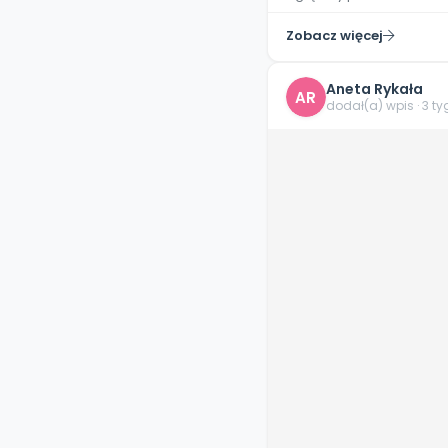
Zobacz więcej
Aneta Rykała
AR
dodał(a) wpis · 3 t