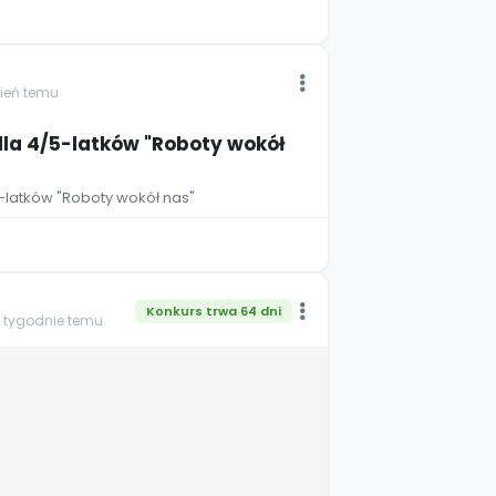
zień temu
dla 4/5-latków "Roboty wokół
5-latków "Roboty wokół nas"
Konkurs trwa 64 dni
2 tygodnie temu