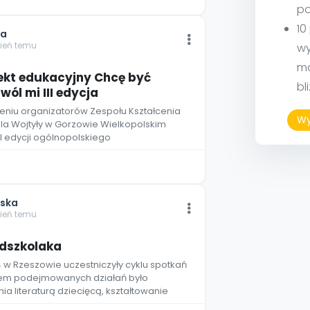
po
10
ka
zień temu
wy
ma
ekt edukacyjny Chcę być
bl
ól mi III edycja
eniu organizatorów Zespołu Kształcenia
Wy
ola Wojtyły w Gorzowie Wielkopolskim
I edycji ogólnopolskiego
wska
zień temu
2
edszkolaka
14 w Rzeszowie uczestniczyły cyklu spotkań
elem podejmowanych działań było
ia literaturą dziecięcą, kształtowanie