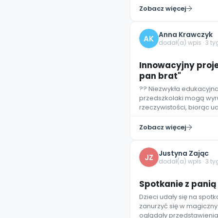
Zobacz więcej
Anna Krawczyk
AK
dodał(a) wpis · 3 t
Innowacyjny proje
pan brat"
?? Niezwykła edukacyjna
przedszkolaki mogą wyru
rzeczywistości, biorąc u
Zobacz więcej
Justyna Zając
JZ
dodał(a) wpis · 3 t
Spotkanie z panią
Dzieci udały się na spotk
zanurzyć się w magiczny
oglądały przedstawienia 