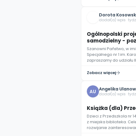
Dorota Kosows
dodał(a) wpis · tyd
Ogólnopolski proj
samodzielny - pozw
Szanowni Państwo, w imi
Specjalnego nr 1 im. Kar
zapraszamy do udziału II
Zobacz więcej
Angelika Ulano
AU
dodał(a) wpis · tyd
Książka (dla) Prz
Dzieci z Przedszkola nr 
z miejska biblioteka. C
rozwijanie zainteresowan