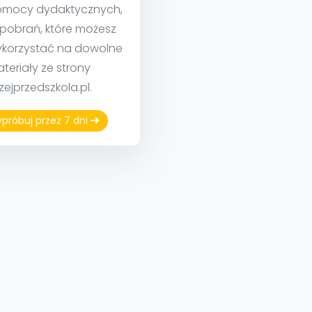
mocy dydaktycznych,
 pobrań, które możesz
korzystać na dowolne
teriały ze strony
izejprzedszkola.pl.
próbuj przez 7 dni