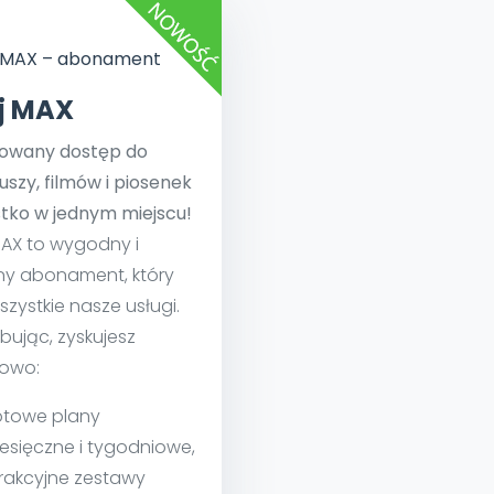
e
y
Gotowa w mniej niż 10 min • 14 dni bez opłat
Zobacz nas na Instagramie
Bliżej Pieska
Pomoc zwierzętom
TikTok
Nowości
Zobacz nas na TikToku
ej MAX
wej
Książka (dla) Przedszkolaka
Zapowiedzi
Promowanie czytelnictwa
towany dostęp do
YouTube
zkoli
Polecamy
Filmy edukacyjne
uszy, filmów i piosenek
osk Online.
5 czerwca 2024 r. uzyskała
Promocje
tko w jednym miejscu!
19 r. Nr decyzji:
MAX to wygodny i
Archiwalne numery
ny abonament, który
Pomoc
szystkie nasze usługi.
bując, zyskujesz
owo:
towe plany
esięczne i tygodniowe,
rakcyjne zestawy