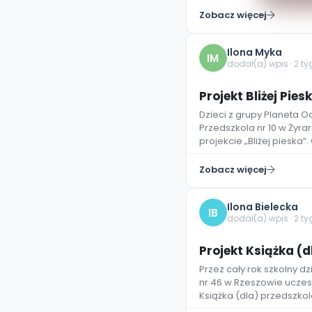
Zobacz więcej
Ilona Myka
IM
dodał(a) wpis · 2 t
Projekt Bliżej Pie
Dzieci z grupy Planeta 
Przedszkola nr 10 w Żyra
projekcie „Bliżej pieska
Zobacz więcej
Ilona Bielecka
IB
dodał(a) wpis · 2 t
Projekt Książka (
Przez cały rok szkolny dz
nr 46 w Rzeszowie uczest
Książka (dla) przedszkol