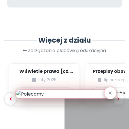
Więcej z działu
Zarządzanie placówką edukacyjną
W świetle prawa [cz.
Przepisy obow
68] [kącik eksperta]
w przedszk
luty 2025
lipiec-sierp
niepublicznyc
Pobierz lub kup
12.99
zł
Pobierz lub k