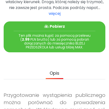
właściwy kierunek. Droga, której należy się trzymać,
Archiwalne numery
nie zawsze jest prosta. Podczas podróży napot...
Promocje
więcej
Pomoc
Pobierz
Ten plik można kupić za pomocą przelewu
(
2.99
PLN brutto) lub za pomocą pobrań
dołączanych do miesięcznika BLIŻEJ
PRZEDSZKOLA lub usługi bliżej MAX.
Opis
Przygotowanie wystąpienia publicznego
można porównać do prowadzenia