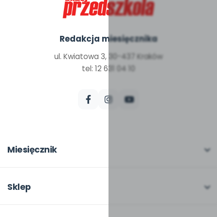
Redakcja miesięcznika
ul. Kwiatowa 3, 30-437 Kraków
tel: 12 631 04 10
Miesięcznik
O miesięczniku
W numerze
Sklep
Scenariusze i artykuły
Pełna oferta