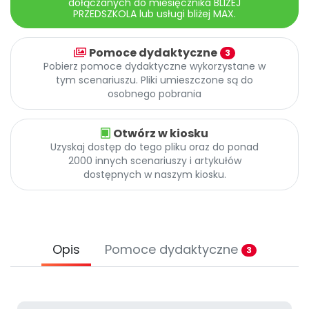
dołączanych do miesięcznika BLIŻEJ
Promocje
PRZEDSZKOLA lub usługi bliżej MAX.
Pomoc
Pomoce dydaktyczne
3
Pobierz pomoce dydaktyczne wykorzystane w
tym scenariuszu. Pliki umieszczone są do
osobnego pobrania
Otwórz w kiosku
Uzyskaj dostęp do tego pliku oraz do ponad
2000 innych scenariuszy i artykułów
dostępnych w naszym kiosku.
Opis
Pomoce dydaktyczne
3