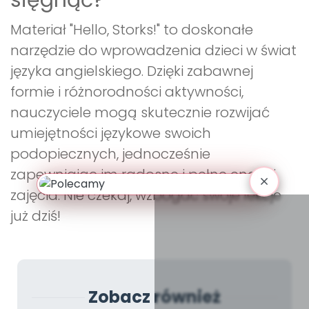
sięgnąć?
Materiał "Hello, Storks!" to doskonałe
narzędzie do wprowadzenia dzieci w świat
języka angielskiego. Dzięki zabawnej
formie i różnorodności aktywności,
nauczyciele mogą skutecznie rozwijać
umiejętności językowe swoich
podopiecznych, jednocześnie
zapewniając im radosne i pełne energii
zajęcia. Nie czekaj, wzbogac swoje lekcje
już dziś!
Zobacz również