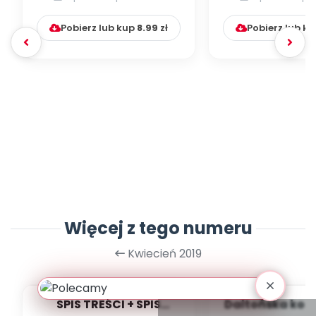
Pobierz lub kup
8.99
zł
Pobierz lub k
Więcej z tego numeru
Kwiecień 2019
SPIS TREŚCI + SPIS
Daltońska kon