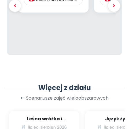
Więcej z działu
Scenariusze zajęć wieloobszarowych
Leśna wróżka i
Język żyr
przyjaciele
lipiec-sierpień 2026
lipiec-sierp