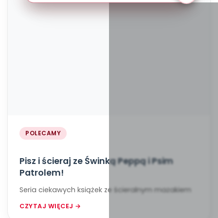
POLECAMY
Pisz i ścieraj ze Świnką Peppą i Psim
Patrolem!
Seria ciekawych książek ze ścieralnym mazakiem
CZYTAJ WIĘCEJ →