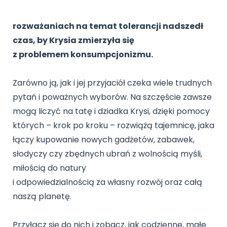
Archiwalne numery
Promocje
rozważaniach na temat tolerancji nadszedł
Pomoc
czas, by Krysia zmierzyła się
z problemem konsumpcjonizmu.
Zarówno ją, jak i jej przyjaciół czeka wiele trudnych
pytań i poważnych wyborów. Na szczęście zawsze
mogą liczyć na tatę i dziadka Krysi, dzięki pomocy
których – krok po kroku – rozwiążą tajemnicę, jaka
łączy kupowanie nowych gadżetów, zabawek,
słodyczy czy zbędnych ubrań z wolnością myśli,
miłością do natury
i odpowiedzialnością za własny rozwój oraz całą
naszą planetę.
Przyłącz się do nich i zobacz, jak codzienne, małe