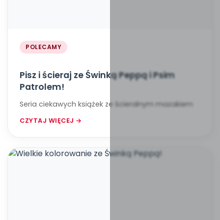
POLECAMY
Pisz i ścieraj ze Świnką Peppą i Psim
Patrolem!
Seria ciekawych książek ze ścieralnym mazakiem
CZYTAJ WIĘCEJ →