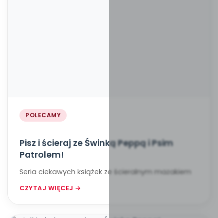
POLECAMY
Pisz i ścieraj ze Świnką Peppą i Psim
Patrolem!
Seria ciekawych książek ze ścieralnym mazakiem
CZYTAJ WIĘCEJ →