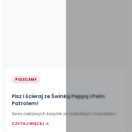
POLECAMY
Pisz i ścieraj ze Świnką Peppą i Psim
Patrolem!
Seria ciekawych książek ze ścieralnym mazakiem
CZYTAJ WIĘCEJ →