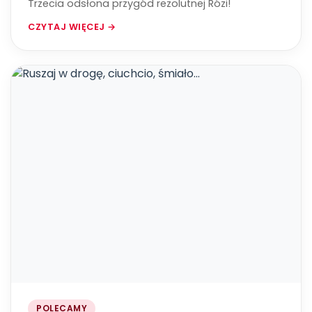
Trzecia odsłona przygód rezolutnej Rózi!
CZYTAJ WIĘCEJ →
POLECAMY