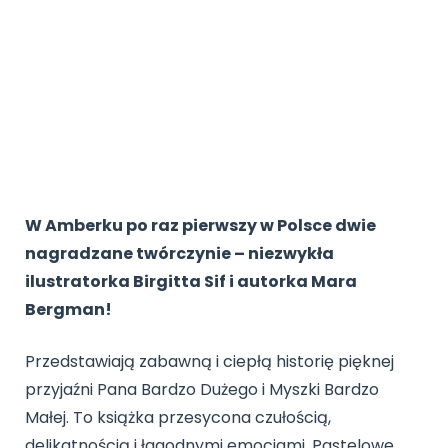
Promocje
Pomoc
W Amberku po raz pierwszy w Polsce dwie
nagradzane twórczynie – niezwykła
ilustratorka Birgitta Sif i autorka Mara
Bergman!
Przedstawiają zabawną i ciepłą historię pięknej
przyjaźni Pana Bardzo Dużego i Myszki Bardzo
Małej. To książka przesycona czułością,
delikatnością i łagodnymi emocjami. Pastelowe,