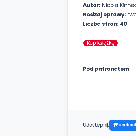
Autor:
Nicola Kinne
Rodzaj oprawy:
tw
Liczba stron: 40
Kup książkę
Pod patronatem
Udostępnij:
Faceboo