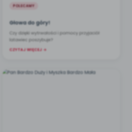
POLECAMY
Głowa do góry!
Czy dzięki wytrwałości i pomocy przyjaciół
latawiec poszybuje?
CZYTAJ WIĘCEJ →