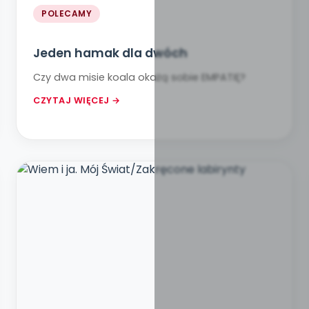
POLECAMY
Jeden hamak dla dwóch
Czy dwa misie koala okażą sobie EMPATIĘ?
CZYTAJ WIĘCEJ →