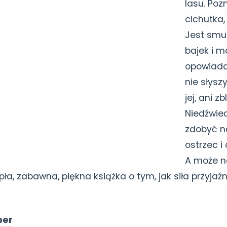
lasu. Poz
cichutka, 
Jest smut
bajek i m
opowiadan
nie słyszy
jej, ani z
Niedźwied
zdobyć n
ostrzec i
A może 
pła, zabawna, piękna książka o tym, jak siła przyja
ber