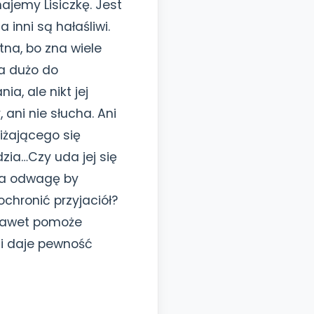
najemy Lisiczkę. Jest
a inni są hałaśliwi.
na, bo zna wiele
a dużo do
ia, ale nikt jej
, ani nie słucha. Ani
bliżającego się
zia…Czy uda jej się
a odwagę by
 ochronić przyjaciół?
nawet pomoże
źni daje pewność