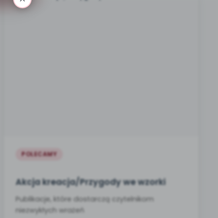
POLECAMY
Akcja kreacja/Przygody we wzorki
Publikacje, które dostarczą czytelnikom
niezwykłych wrażeń