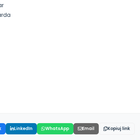
ar
arda
k
LinkedIn
WhatsApp
Email
Kopiuj link