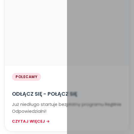
POLECAMY
ODŁĄCZ SIĘ - POŁĄCZ SIĘ
Już niedługo startuje bezpłatny programu Re@lnie
Odpowiedzialni!
CZYTAJ WIĘCEJ →