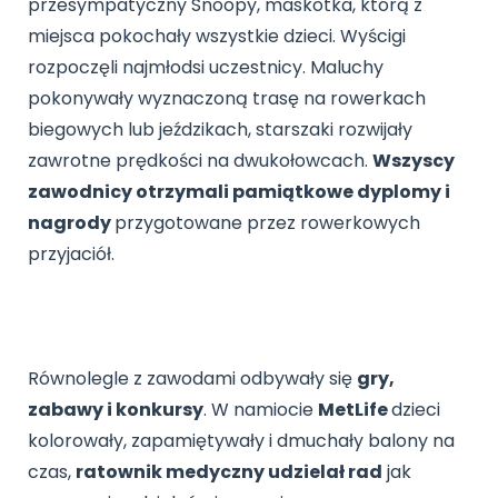
przesympatyczny Snoopy, maskotka, którą z
Archiwalne numery
miejsca pokochały wszystkie dzieci. Wyścigi
Promocje
Pomoc
rozpoczęli najmłodsi uczestnicy. Maluchy
pokonywały wyznaczoną trasę na rowerkach
biegowych lub jeździkach, starszaki rozwijały
zawrotne prędkości na dwukołowcach.
Wszyscy
zawodnicy otrzymali pamiątkowe dyplomy i
nagrody
przygotowane przez rowerkowych
przyjaciół.
Równolegle z zawodami odbywały się
gry,
zabawy i konkursy
. W namiocie
MetLife
dzieci
kolorowały, zapamiętywały i dmuchały balony na
czas,
ratownik medyczny udzielał rad
jak