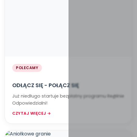
POLECAMY
ODŁĄCZ SIĘ - POŁĄCZ SIĘ
Już niedługo startuje bezpłatny programu Re@lnie
Odpowiedzialni!
CZYTAJ WIĘCEJ →