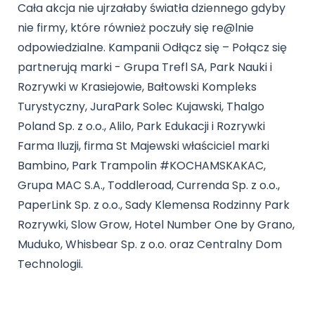
Cała akcja nie ujrzałaby światła dziennego gdyby
nie firmy, które również poczuły się re@lnie
odpowiedzialne. Kampanii Odłącz się – Połącz się
partnerują marki - Grupa Trefl SA, Park Nauki i
Rozrywki w Krasiejowie, Bałtowski Kompleks
Turystyczny, JuraPark Solec Kujawski, Thalgo
Poland Sp. z o.o., Alilo, Park Edukacji i Rozrywki
Farma Iluzji, firma St Majewski właściciel marki
Bambino, Park Trampolin #KOCHAMSKAKAC,
Grupa MAC S.A., Toddleroad, Currenda Sp. z o.o.,
PaperLink Sp. z o.o., Sady Klemensa Rodzinny Park
Rozrywki, Slow Grow, Hotel Number One by Grano,
Muduko, Whisbear Sp. z o.o. oraz Centralny Dom
Technologii.