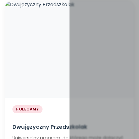
POLECAMY
Dwujęzyczny Przedszkolak
Uniwersalny program, do którego może dołączyć