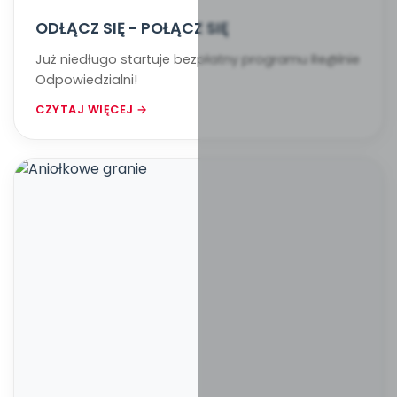
ODŁĄCZ SIĘ - POŁĄCZ SIĘ
Już niedługo startuje bezpłatny programu Re@lnie
Odpowiedzialni!
CZYTAJ WIĘCEJ →