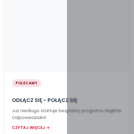
POLECAMY
ODŁĄCZ SIĘ - POŁĄCZ SIĘ
Już niedługo startuje bezpłatny programu Re@lnie
Odpowiedzialni!
CZYTAJ WIĘCEJ →