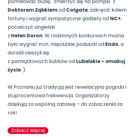
pomalować buzię, "zmierzyć się na pompki" z
Doktorem Ząbkiem
od
Colgate
, zakręcić kołem
fortuny i wygrać sympatyczne gadżety od
NC+
,
poćwiczyć angielski
z
Helen Doron
. W rodzinnych konkursach można
było wygrać m.in. mięciutkie poduszki od
Endo
, a
dorośli cieszyli się
z pamiątkowych kubków od
Lubelskie – smakuj
życie
:)
W Poznaniu już tradycją jest rewelacyjna pogoda i
stuprocentowa frekwencja. Organizatorzy
dziękują za wspólną zabawę – do zobaczenia za
rok!
Zobacz więcej