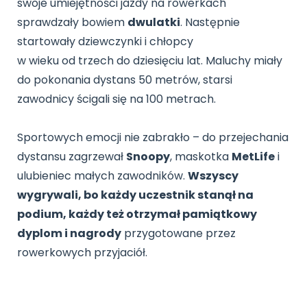
swoje umiejętności jazdy na rowerkach
Archiwalne numery
sprawdzały bowiem
Promocje
dwulatki
. Następnie
Pomoc
startowały dziewczynki i chłopcy
w wieku od trzech do dziesięciu lat. Maluchy miały
do pokonania dystans 50 metrów, starsi
zawodnicy ścigali się na 100 metrach.
Sportowych emocji nie zabrakło – do przejechania
dystansu zagrzewał
Snoopy
, maskotka
MetLife
i
ulubieniec małych zawodników.
Wszyscy
wygrywali, bo każdy uczestnik stanął na
podium, każdy też otrzymał pamiątkowy
dyplom i nagrody
przygotowane przez
rowerkowych przyjaciół.