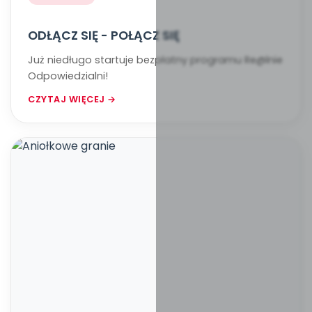
ODŁĄCZ SIĘ - POŁĄCZ SIĘ
Już niedługo startuje bezpłatny programu Re@lnie
Odpowiedzialni!
CZYTAJ WIĘCEJ →