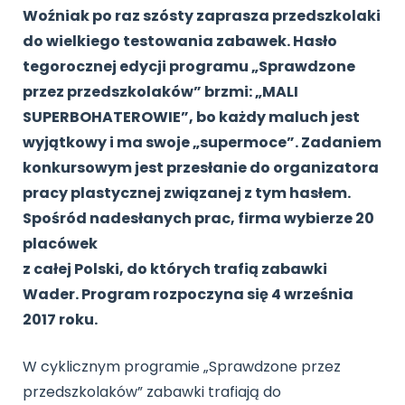
Archiwalne numery
Woźniak po raz szósty zaprasza przedszkolaki
Promocje
do wielkiego testowania zabawek. Hasło
Pomoc
tegorocznej edycji programu „Sprawdzone
przez przedszkolaków” brzmi: „MALI
SUPERBOHATEROWIE”, bo każdy maluch jest
wyjątkowy i ma swoje „supermoce”. Zadaniem
konkursowym jest przesłanie do organizatora
pracy plastycznej związanej z tym hasłem.
Spośród nadesłanych prac, firma wybierze 20
placówek
z całej Polski, do których trafią zabawki
Wader. Program rozpoczyna się 4 września
2017 roku.
W cyklicznym programie „Sprawdzone przez
przedszkolaków” zabawki trafiają do