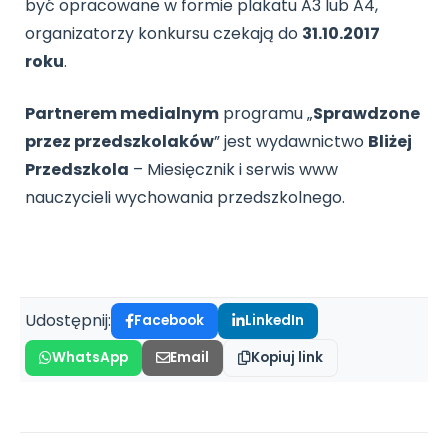
być opracowane w formie plakatu A3 lub A4,
organizatorzy konkursu czekają do
31.10.2017
roku
.
Partnerem medialnym
programu „
Sprawdzone
przez przedszkolaków
” jest wydawnictwo
Bliżej
Przedszkola
– Miesięcznik i serwis www
nauczycieli wychowania przedszkolnego.
Udostępnij:
Facebook
LinkedIn
WhatsApp
Email
Kopiuj link