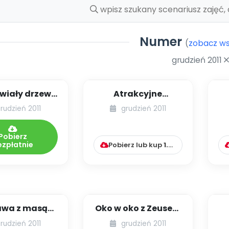
Numer
(
zobacz ws
grudzień 2011
iały drzewa
Atrakcyjne
w lesie
przedszkole – część
rudzień 2011
grudzień 2011
trzecia
(profesjonalna u...
Pobierz
ezpłatnie
Pobierz lub kup
1.99
zł
wa z masą
Oko w oko z Zeusem
solną
- starożytna Grecja
rudzień 2011
grudzień 2011