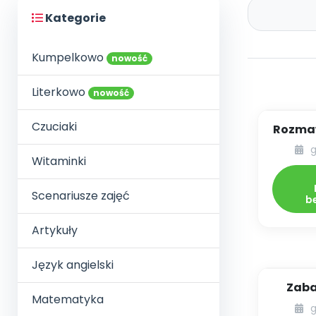
Kategorie
Kumpelkowo
nowość
Literkowo
nowość
Czuciaki
Rozmaw
g
Witaminki
Scenariusze zajęć
b
Artykuły
Język angielski
Zaba
Matematyka
g