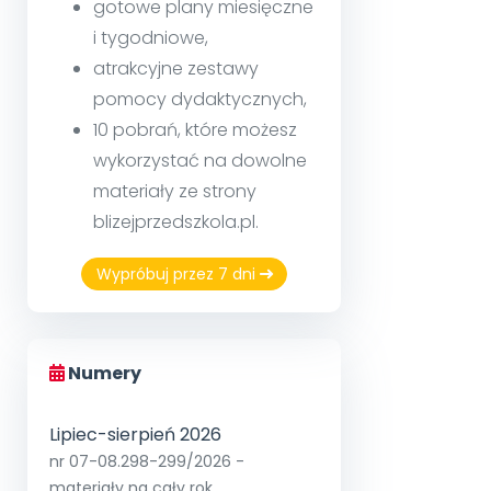
gotowe plany miesięczne
i tygodniowe,
atrakcyjne zestawy
pomocy dydaktycznych,
10 pobrań, które możesz
wykorzystać na dowolne
materiały ze strony
blizejprzedszkola.pl.
Wypróbuj przez 7 dni
Numery
Lipiec-sierpień 2026
nr 07-08.298-299/2026 -
materiały na cały rok