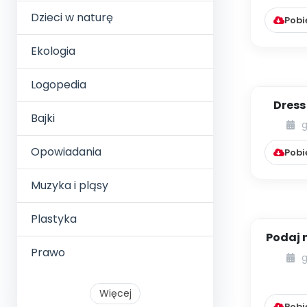
Dzieci w naturę
Pobi
Ekologia
Logopedia
Dress
Bajki
moda
g
auto
Opowiadania
Pobi
Muzyka i pląsy
Plastyka
Podaj 
Prawo
(
g
Ed
Warto
Więcej
Pobi