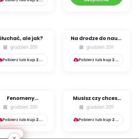
Słuchać, ale jak?
Na drodze do nauki
czytania i pisania
grudzień 2011
grudzień 2011
Pobierz lub kup
2.99
zł
Pobierz lub kup
2.99
zł
Fenomeny
Musisz czy chcesz
integracji i
posłać swoje
grudzień 2011
grudzień 2011
współbycia ludzi
dziecko do szkoły?
Pobierz lub kup
2.99
zł
Pobierz lub kup
2.99
zł