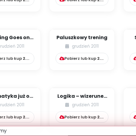
ing Goes on
Paluszkowy trening
day (metoda
rudzień 2011
grudzień 2011
 English)
erz lub kup
2.99
zł
Pobierz lub kup
2.99
zł
atyka już od
Logika – wizerunek
zedszkola
uporządkowanego
rudzień 2011
grudzień 2011
świata
erz lub kup
2.99
zł
Pobierz lub kup
2.99
zł