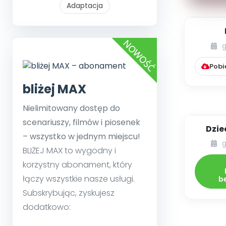
Adaptacja
pok
g
trudno
z
Pobi
ru
bliżej MAX
Nielimitowany dostęp do
scenariuszy, filmów i piosenek
Dzie
– wszystko w jednym miejscu!
a
g
BLIŻEJ MAX to wygodny i
korzystny abonament, który
łączy wszystkie nasze usługi.
b
Subskrybując, zyskujesz
dodatkowo: