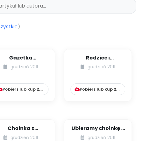
zystkie
)
Gazetka
Rodzice i
przedszkolna? To
nauczyciele –
grudzień 2011
grudzień 2011
proste! – część
wspólny kierunek
druga (identyf...
działań dla do...
Pobierz lub kup
2.99
zł
Pobierz lub kup
2.99
zł
Choinka z
Ubieramy choinkę •
bombkami •
Jingle bells (Kącik
grudzień 2011
grudzień 2011