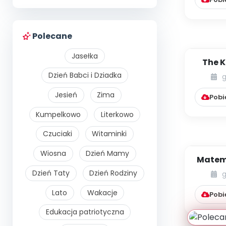
Polecane
Jasełka
The K
Holi
Dzień Babci i Dziadka
g
Leo
Jesień
Zima
Pobi
Kumpelkowo
Literkowo
Czuciaki
Witaminki
Wiosna
Dzień Mamy
Matem
pr
Dzień Taty
Dzień Rodziny
g
Lato
Wakacje
Pobi
Edukacja patriotyczna