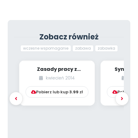
Zobacz również
wczesne wspomaganie
zabawa
zabawka
Zasady pracy z
Symptom
dzieckiem
dysl
kwiecień 2014
styc
leworęcznym w
przedszkolu
Pobierz lub kup
3.99
zł
Pobierz l