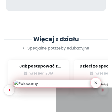
Więcej z działu
Specjalne potrzeby edukacyjne
Jak postępować z
Dzieci ze spec
dzieckiem
trudnościa
wrzesień 2019
wrzesień 
wykazującym
uczeniu się w
nadpobudliwość?...
Pobierz lub kup
6.99
zł
Pobierz lub k