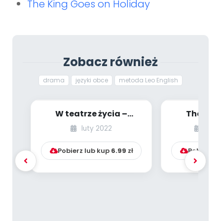
The King Goes on Holiday
Zobacz również
drama
języki obce
metoda Leo English
W teatrze życia –
The Kin
drama we współczesnej
Holiday (
luty 2022
grud
pracy wychowawc...
Eng
Pobierz lub kup
6.99
zł
Pobierz l