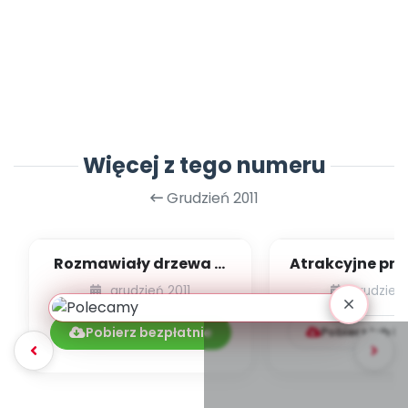
Więcej z tego numeru
Grudzień 2011
Rozmawiały drzewa w
Atrakcyjne prz
lesie
– część trz
grudzień 2011
grudzień 
(profesjonaln
Pobierz bezpłatnie
Pobierz lub k