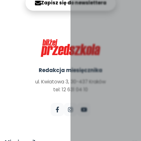
Zapisz się do newslettera
Redakcja miesięcznika
ul. Kwiatowa 3, 30-437 Kraków
tel: 12 631 04 10