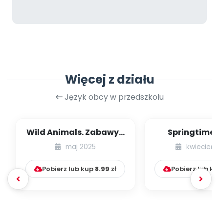
Więcej z działu
Język obcy w przedszkolu
Wild Animals. Zabawy z
Springtime 
językiem angielskim na
Zabawy z ję
maj 2025
kwiecień 
czerwiec...
angielskim 
Pobierz lub kup
8.99
zł
Pobierz lub k