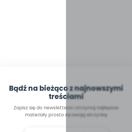
Bądź na bieżąco z najnowszymi
treściami
Zapisz się do newslettera i otrzymuj najlepsze
materiały prosto na swoją skrzynkę