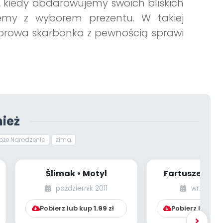
s, kiedy obdarowujemy swoich bliskich
my z wyborem prezentu. W takiej
olorowa skarbonka z pewnością sprawi
ież
oże Narodzenie
zima
Ślimak • Motyl
Fartuszek na 
plastyczne •
październik 2011
wrzesień 
Pani Jesieni
Pobierz lub kup
1.99
zł
Pobierz lub ku