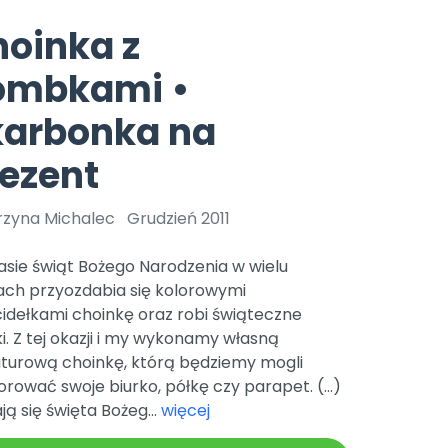
e
y
Gotowa w mniej niż 10 min • 14 dni bez opłat
Zobacz nas na Instagramie
Bliżej Pieska
oinka z
Pomoc zwierzętom
TikTok
ombkami •
Nowości
Zobacz nas na TikToku
wej
Książka (dla) Przedszkolaka
Zapowiedzi
karbonka na
Promowanie czytelnictwa
YouTube
zkoli
Polecamy
Filmy edukacyjne
ezent
osk Online.
5 czerwca 2024 r. uzyskała
Promocje
19 r. Nr decyzji:
rzyna Michalec
Grudzień 2011
Archiwalne numery
asie świąt Bożego Narodzenia w wielu
Pomoc
ch przyozdabia się kolorowymi
idełkami choinkę oraz robi świąteczne
ki. Z tej okazji i my wykonamy własną
aturową choinkę, którą będziemy mogli
rować swoje biurko, półkę czy parapet. (…)
ają się święta Bożeg...
więcej