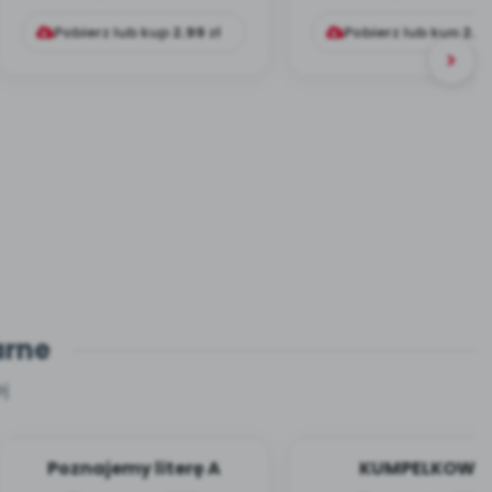
druga (identyf...
działań dla do..
Pobierz lub kup
2.99
zł
Pobierz lub kup
2.9
arne
j
Poznajemy literę A
KUMPELKOWO