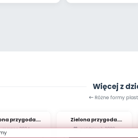
Więcej z dzi
Różne formy plas
lona przygoda.
Zielona przygoda.
osenny medal
Recyklingowa ścieżka
marzec 2024
październik 2023
sensoryczna