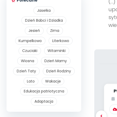
Polecane
(…)
up
Jasełka
syt
Dzień Babci i Dziadka
wie
Jesień
Zima
Kumpelkowo
Literkowo
Czuciaki
Witaminki
Wiosna
Dzień Mamy
Dzień Taty
Dzień Rodziny
Lato
Wakacje
P
Edukacja patriotyczna
Adaptacja