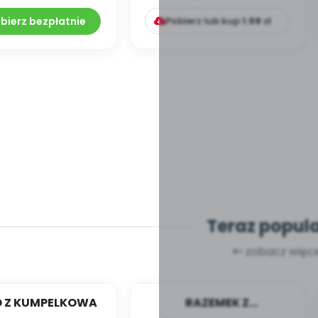
(profesjonalna u...
bierz bezpłatnie
Pobierz lub kup
1.99
zł
Teraz popul
zobacz więce
 Z KUMPELKOWA
RAZEMEK Z