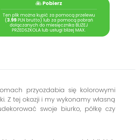
Pobierz
Ten plik można kupić za pomocą przelewu
(
3.99
PLN brutto) lub za pomocą pobrań
dołączanych do miesięcznika BLIŻEJ
PRZEDSZKOLA lub usługi bliżej MAX.
domach przyozdabia się kolorowymi
ki. Z tej okazji i my wykonamy własną
dekorować swoje biurko, półkę czy