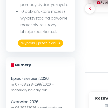
Pobi
pomocy dydaktycznych,
10 pobrań, które możesz
wykorzystać na dowolne
materiały ze strony
blizejprzedszkola.pl.
Wypróbuj przez 7 dni
Numery
Lipiec-sierpień 2026
nr 07-08.298-299/2026 -
materiały na cały rok
Rozma
Czerwiec 2026
nr 06.297/2026 - materiały na