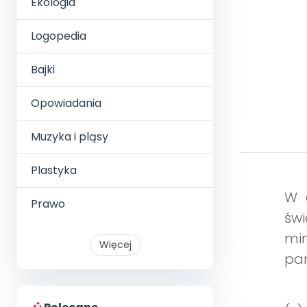
Ekologia
Logopedia
Bajki
Opowiadania
Muzyka i pląsy
Plastyka
W 
Prawo
świ
mi
Więcej
par