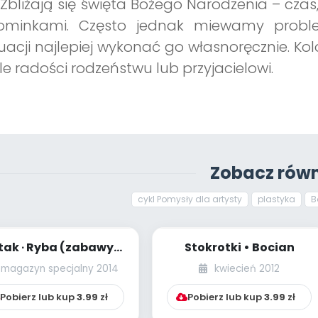
 Zbliżają się święta Bożego Narodzenia – cza
ominkami. Często jednak miewamy proble
uacji najlepiej wykonać go własnoręcznie. K
le radości rodzeństwu lub przyjacielowi.
Zobacz równ
cykl Pomysły dla artysty
plastyka
B
tak ∙ Ryba (zabawy
Stokrotki • Bocian
plastyczne)
magazyn specjalny 2014
kwiecień 2012
Pobierz lub kup
3.99
zł
Pobierz lub kup
3.99
zł