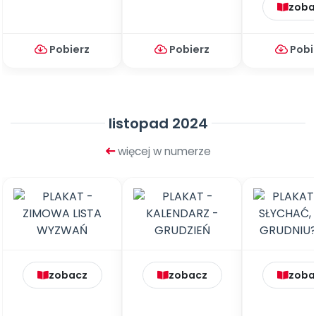
zoba
Pobierz
Pobierz
Pobi
listopad 2024
więcej w numerze
zobacz
zobacz
zoba