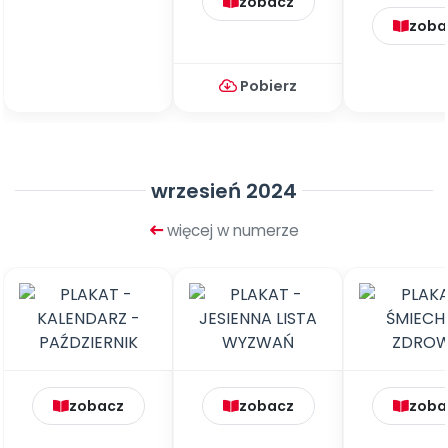
zobacz
zoba
Pobierz
wrzesień 2024
więcej w numerze
zobacz
zobacz
zoba