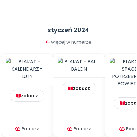
Promocje
Pomoc
styczeń 2024
więcej w numerze
zobacz
zobacz
zoba
Pobierz
Pobierz
Pobi