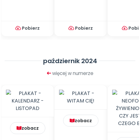
Pobierz
Pobierz
Pobi
październik 2024
więcej w numerze
zobacz
zobacz