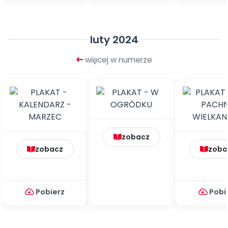
luty 2024
więcej w numerze
zobacz
zobacz
zoba
Pobierz
Pobi