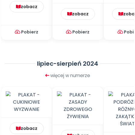
zobacz
zobacz
zoba
Pobierz
Pobierz
Pobi
lipiec-sierpień 2024
więcej w numerze
zobacz