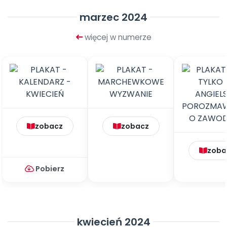
marzec 2024
więcej w numerze
zobacz
zobacz
zoba
Pobierz
kwiecień 2024