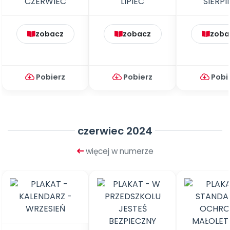
zobacz
zobacz
zoba
Pobierz
Pobierz
Pobi
czerwiec 2024
więcej w numerze