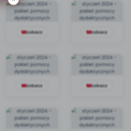
zobacz
zobacz
zobacz
zobacz