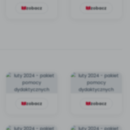
zobacz
zobacz
zobacz
zobacz