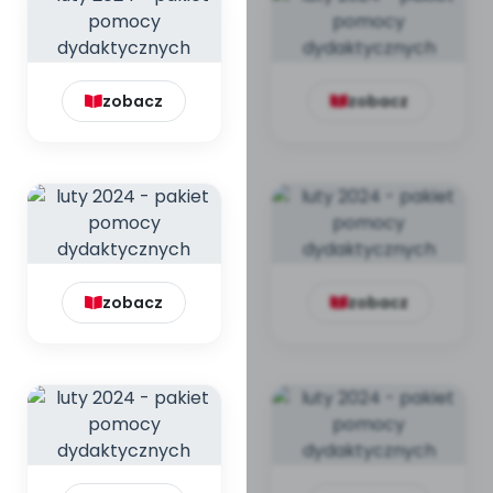
zobacz
zobacz
zobacz
zobacz