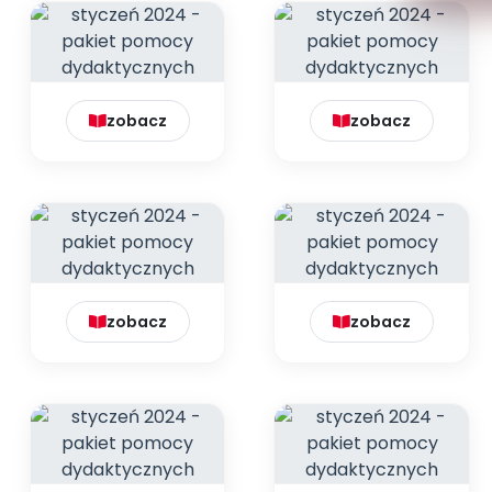
zobacz
zobacz
zobacz
zobacz