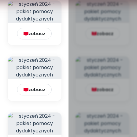
zobacz
zobacz
zobacz
zobacz