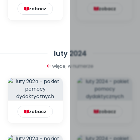
zobacz
zobacz
luty 2024
więcej w numerze
zobacz
zobacz