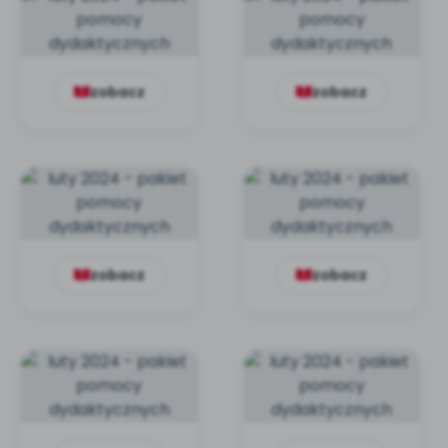
zobacz
zobacz
zobacz
zobacz