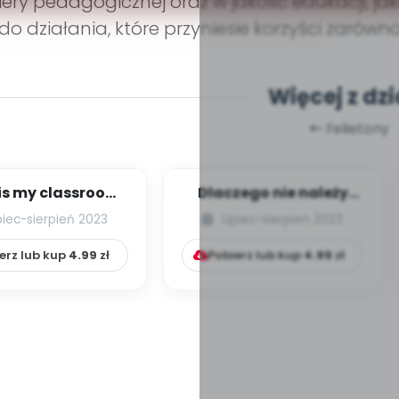
iery pedagogicznej oraz w jakość edukacji, ja
 do działania, które przyniesie korzyści zarów
Więcej z dzi
Felietony
is my classroom!
Dlaczego nie należy
dea leśnego
ubierać dzieciom
piec-sierpień 2023
Lipiec-sierpień 2023
szkola w Wielk...
butów, czyli popra...
erz lub kup
4.99
zł
Pobierz lub kup
4.99
zł