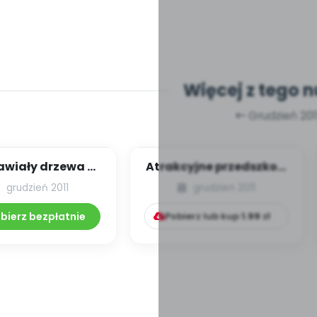
Więcej z tego 
Grudzień 201
wiały drzewa w
Atrakcyjne przedszkole
lesie
– część trzecia
grudzień 2011
grudzień 2011
(profesjonalna u...
bierz bezpłatnie
Pobierz lub kup
1.99
zł