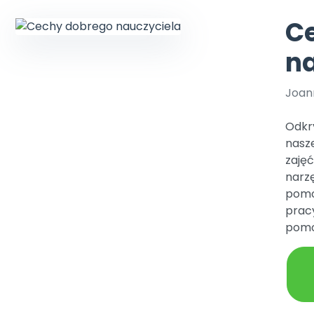
Aktualne oraz archiwaln
Kompleksowe program
lenia stacjonarne
y i animacje
ywaj nagrody
Multimedia i pliki
numery
szkoleniowe
aminki
C
we nawyki
knięte
sk Online
Plany tygodniowe
na
Ebooki
lenia w Twojej placówce
dania miesięcznika
Praca wychowawcza
Materiały w formie cyfro
koła Polski
ajemy regiony
Zaloguj się
Joan
Bliżejprzedszkolne
Wszystko dla przeds
zestawy
acja
ipiec-sierpień 2026
bliżej MAX
Zamówienia hurtowe
Zestawy do pobrania
sosmyki
Odkry
kacji jest Niepubliczną Placówką Doskonalenia Nauczycieli.
 online do trzech naszych usług: Płytoteka, Platforma Edukacyjna i Ki
2
acz zawartość
onat BLIŻEJ PRZEDSZKOLA
tóre wspierają rozwój
nasz
kredytacji Małopolskiego Kuratora Oświaty otrzymanej dnia 31 lipca 20
dziecka
24.MD
zaję
ów prenumeratę
acz szczegóły
narzę
pomo
pracy
pomo