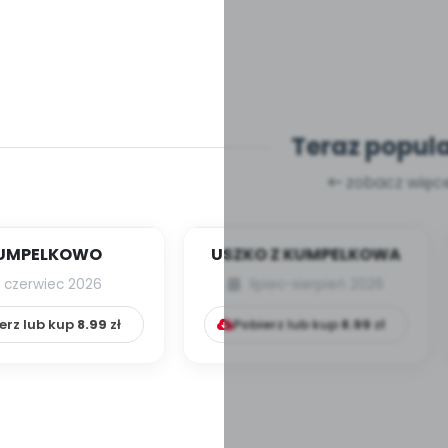
Teraz popul
zobacz więce
UMPELKOWO
USZKO Z KUMPELKOWA
czerwiec 2026
lipiec-sierpień 2026
erz lub kup
8.99
zł
Pobierz lub kup
8.99
zł