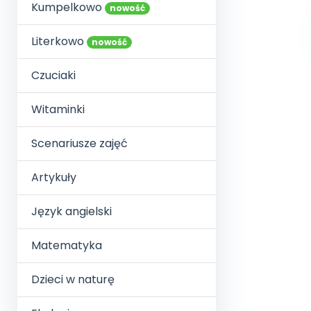
online lub stacjonarnie.
Kumpelkowo
Szko
Film
Wygr
nowość
Społeczność
Strona główna
Poznaj pakiet MAX
Wszystkie projekty
Skontaktuj się
Wit
O miesięczniku
O Akademii
+48 12 631 04 10
Zdro
Literkowo
nowość
Zam
Kio
kontakt@blizejprzedszkola.pl
Szko
E-wy
Doo
Czuciaki
Pozn
Witaminki
Akredyt
Wydanie l
∞
Pakiet 
Dodaj wpis
Sen
Akademia Edu
Pełen dostęp
Zob
Testuj przez 7 dni
Patr
Strefy, k
Scenariusze zajęć
przedłużenie a
NP.5470.4.20
Zam
Zob
Artykuły
Język angielski
Matematyka
Dzieci w naturę