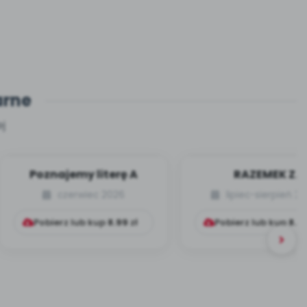
arne
j
Poznajemy literę A
RAZEMEK Z
KUMPELKOWA
czerwiec 2026
lipiec-sierpień 2
Pobierz lub kup
8.99
zł
Pobierz lub kup
8.9