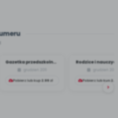
numeru
1
Gazetka przedszkolna?
Rodzice i nauczyci
To proste! – część
wspólny kierun
grudzień 2011
grudzień 2011
druga (identyf...
działań dla do..
Pobierz lub kup
2.99
zł
Pobierz lub kup
2.9