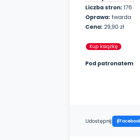
Liczba stron:
176
Oprawa:
twarda
Cena:
29,90 zł
Kup książkę
Pod patronatem
Udostępnij:
Faceboo