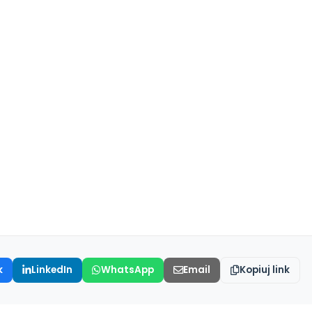
k
LinkedIn
WhatsApp
Email
Kopiuj link