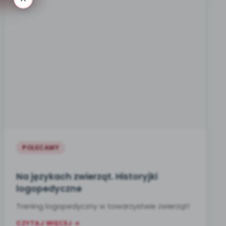
POLECAMY
Na językach zwierząt. Historyjki
logopedyczne
Trening logopedyczny w towarzystwie zwierząt!
CZYTAJ WIĘCEJ →