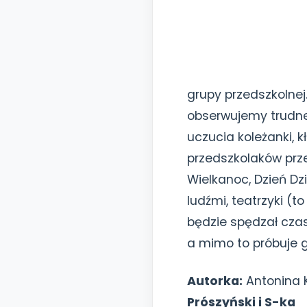
grupy przedszkolnej.
obserwujemy trudne
uczucia koleżanki, k
przedszkolaków przeż
Wielkanoc, Dzień Dz
ludźmi, teatrzyki 
będzie spędzał czas
a mimo to próbuje 
Autorka:
Antonina 
Prószyński i S-ka