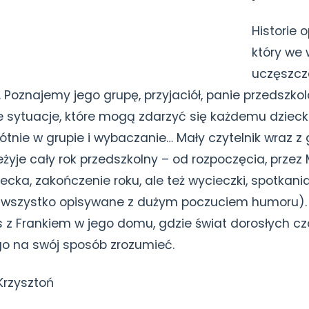
Historie 
który we 
uczęszcz
 Poznajemy jego grupę, przyjaciół, panie przedszkola
 sytuacje, które mogą zdarzyć się każdemu dzieck
łótnie w grupie i wybaczanie… Mały czytelnik wraz z
yje cały rok przedszkolny – od rozpoczęcia, przez M
iecka, zakończenie roku, ale też wycieczki, spotkan
(to wszystko opisywane z dużym poczuciem humoru).
 z Frankiem w jego domu, gdzie świat dorosłych cz
go na swój sposób zrozumieć.
Krzysztoń