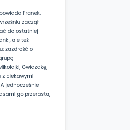
opowiada Franek,
wrześniu zaczął
ać do ostatniej
nki, ale też
u: zazdrość o
 grupą
ikołajki, Gwiazdkę,
ia z ciekawymi
 A jednocześnie
asami go przerasta,