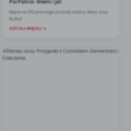
Psi Patrol. Wiem i ja!
Ekipa na 102 pomaga poznać kolory, litery oraz
liczby!
CZYTAJ WIĘCEJ →