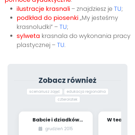
ilustracje krasnali
– znajdziesz je
TU
;
podkład do piosenki
„My jesteśmy
krasnoludki” –
TU
;
sylweta
krasnala do wykonania pracy
plastycznej –
TU
.
Zobacz również
scenariusz zajęć
edukacja regionalna
czterolatek
Babcie i dziadków
W teatrze 
bardzo kochamy, więc
zajęć dla 
grudzień 2015
lu
o ich święcie za...
grupy 