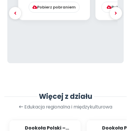
Pobierz pobraniem
Pobierz l
Więcej z działu
Edukacja regionalna i międzykulturowa
Dookoła Polski –
Dookoła Pol