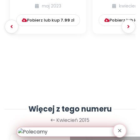
województwo
wojewódz
maj 2023
kwiecień 
małopolskie
wielkopolskie i 
Pobierz lub kup
7.99
zł
Pobierz lub k
Więcej z tego numeru
Kwiecień 2015