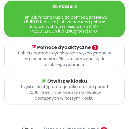
Archiwalne numery
Pobierz
Promocje
Pomoc
Ten plik można kupić za pomocą przelewu
(
5.99
PLN brutto) lub za pomocą pobrań
dołączanych do miesięcznika BLIŻEJ
PRZEDSZKOLA lub usługi bliżej MAX.
Pomoce dydaktyczne
3
Pobierz pomoce dydaktyczne wykorzystane w
tym scenariuszu. Pliki umieszczone są do
osobnego pobrania
Otwórz w kiosku
Uzyskaj dostęp do tego pliku oraz do ponad
2000 innych scenariuszy i artykułów
dostępnych w naszym kiosku.