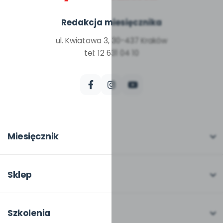
Redakcja miesięcznika
ul. Kwiatowa 3, 30-437 Kraków
tel: 12 631 04 10
Miesięcznik
O miesięczniku
W numerze
Sklep
Scenariusze i artykuły
Pełna oferta
Pomoce dydaktyczne
Moje zakupy
Szkolenia