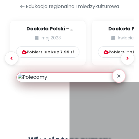
Edukacja regionalna i międzykulturowa
Dookoła Polski –
Dookoła Pol
województwo
wojewódz
maj 2023
kwiecień 
małopolskie
wielkopolskie i 
Pobierz lub kup
7.99
zł
Pobierz lub k