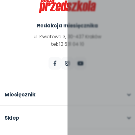
Redakcja miesięcznika
ul. Kwiatowa 3, 30-437 Kraków
tel: 12 631 04 10
Miesięcznik
O miesięczniku
W numerze
Sklep
Scenariusze i artykuły
Pełna oferta