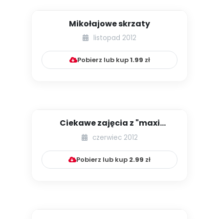
Mikołajowe skrzaty
listopad 2012
Pobierz lub kup
1.99
zł
Ciekawe zajęcia z "maxi
planszami"
czerwiec 2012
Pobierz lub kup
2.99
zł