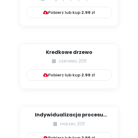
Pobierz lub kup
2.99
zł
Kredkowe drzewo
czerwiec 2011
Pobierz lub kup
2.99
zł
Indywidualizacja procesu
kształcenia i co dalej?
marzec 2011
Pobierz lub kup
2.99
zł