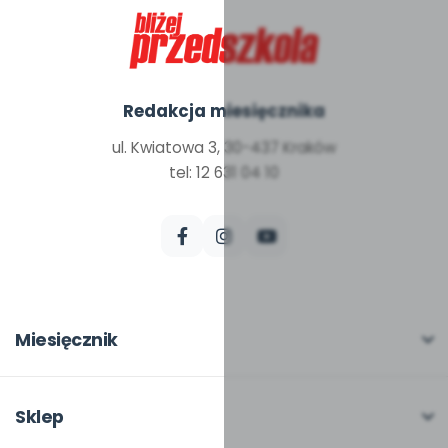
Redakcja miesięcznika
ul. Kwiatowa 3, 30-437 Kraków
tel: 12 631 04 10
Miesięcznik
O miesięczniku
W numerze
Sklep