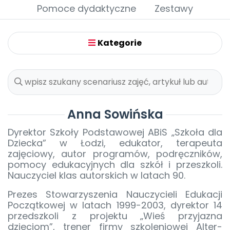
Archiwalne numery
Pomoce dydaktyczne
Zestawy
Promocje
Pomoc
Kategorie
Anna Sowińska
Dyrektor Szkoły Podstawowej ABiS „Szkoła dla
Dziecka” w Łodzi, edukator, terapeuta
zajęciowy, autor programów, podręczników,
pomocy edukacyjnych dla szkół i przeszkoli.
Nauczyciel klas autorskich w latach 90.
Prezes Stowarzyszenia Nauczycieli Edukacji
Początkowej w latach 1999-2003, dyrektor 14
przedszkoli z projektu „Wieś przyjazna
dzieciom”, trener firmy szkoleniowej Alter-