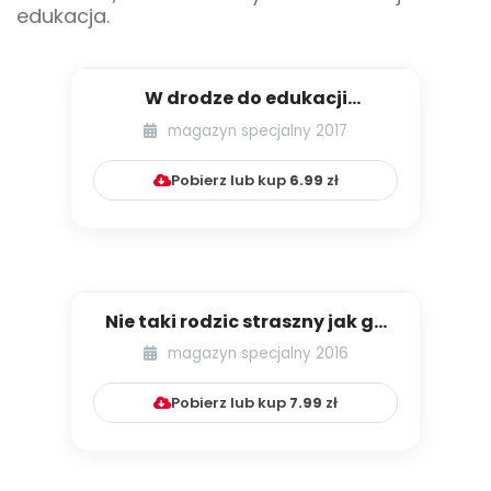
edukacja.
W drodze do edukacji
daltońskiej w Polsce – od
magazyn specjalny 2017
nauczani...
Pobierz lub kup
6.99
zł
Nie taki rodzic straszny jak go
malują czyli jak powinn...
magazyn specjalny 2016
Pobierz lub kup
7.99
zł