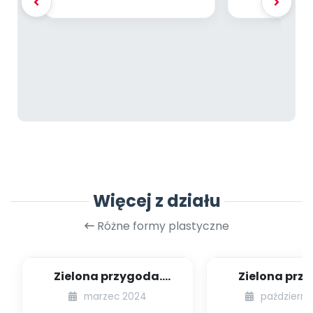
Więcej z działu
Różne formy plastyczne
Zielona przygoda.
Zielona prz
Wiosenny medal
Recyklingowa 
marzec 2024
październi
sensoryc