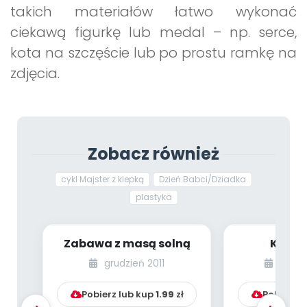
takich materiałów łatwo wykonać
ciekawą figurkę lub medal – np. serce,
kota na szczęście lub po prostu ramkę na
zdjęcia.
Zobacz również
cykl Majster z klepką
Dzień Babci/Dziadka
plastyka
Zabawa z masą solną
Kolcza
grudzień 2011
paździ
Pobierz lub kup
1.99
zł
Pobierz l