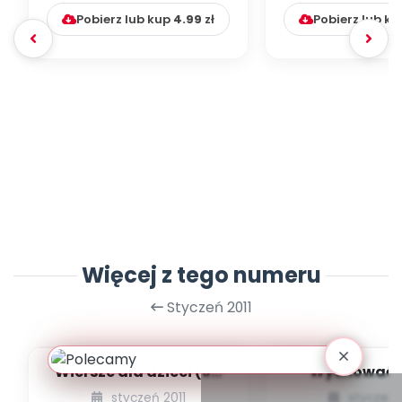
Pobierz lub kup
4.99
zł
Pobierz lub k
Więcej z tego numeru
Styczeń 2011
Wiersze dla dzieci (Ja
Wychować 
nie chcę spać!, Nocą…)
dzieck
styczeń 2011
styczeń 