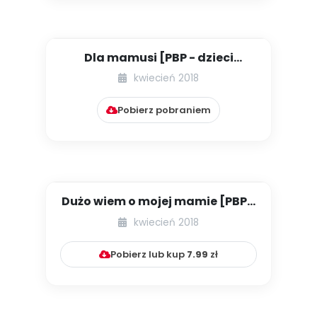
Dla mamusi [PBP - dzieci
młodsze - numer 3]
kwiecień 2018
Pobierz pobraniem
Dużo wiem o mojej mamie [PBP -
dzieci młodsze - numer 4...
kwiecień 2018
Pobierz lub kup
7.99
zł