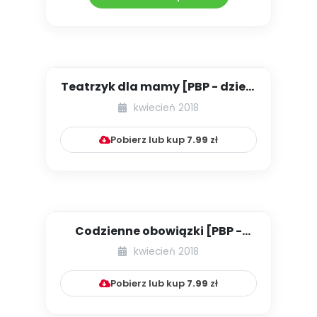
Teatrzyk dla mamy [PBP - dzieci
młodsze - numer 1]
kwiecień 2018
Pobierz lub kup
7.99
zł
Codzienne obowiązki [PBP -
dzieci młodsze - numer 2]
kwiecień 2018
Pobierz lub kup
7.99
zł