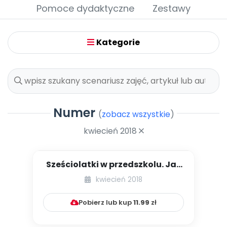
Archiwalne numery
Pomoce dydaktyczne
Zestawy
Promocje
Pomoc
Kategorie
Numer
(
zobacz wszystkie
)
kwiecień 2018
Sześciolatki w przedszkolu. Jak
rozwijać ich umysły i n...
kwiecień 2018
Pobierz lub kup
11.99
zł