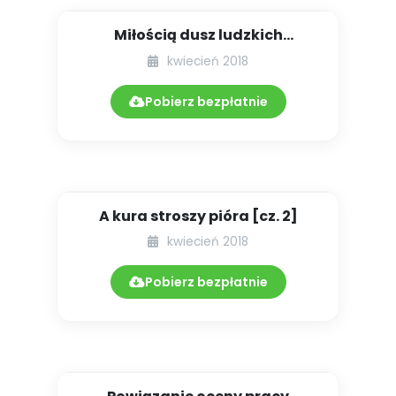
Miłością dusz ludzkich
pokonywać lęk
kwiecień 2018
Pobierz bezpłatnie
A kura stroszy pióra [cz. 2]
kwiecień 2018
Pobierz bezpłatnie