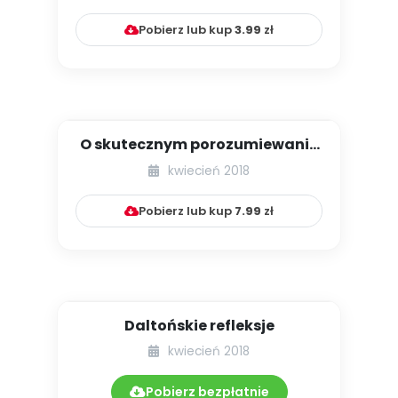
Pobierz lub kup
3.99
zł
O skutecznym porozumiewaniu
się z rodzicami
kwiecień 2018
Pobierz lub kup
7.99
zł
Daltońskie refleksje
kwiecień 2018
Pobierz bezpłatnie