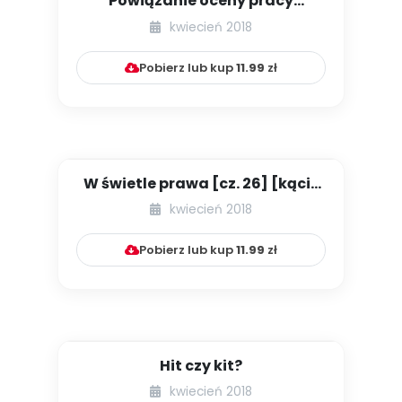
Powiązanie oceny pracy
nauczyciela z awansem
kwiecień 2018
zawodowym...
Pobierz lub kup
11.99
zł
W świetle prawa [cz. 26] [kącik
eksperta]
kwiecień 2018
Pobierz lub kup
11.99
zł
Hit czy kit?
kwiecień 2018