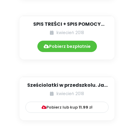
SPIS TREŚCI + SPIS POMOCY
DYDAKTYCZNYCH 4.199/2018
kwiecień 2018
Pobierz bezpłatnie
Sześciolatki w przedszkolu. Jak
rozwijać ich umysły i n...
kwiecień 2018
Pobierz lub kup
11.99
zł