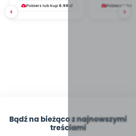
Pobierz lub kup
6.99
zł
Pobierz lub k
Bądź na bieżąco z najnowszymi
treściami