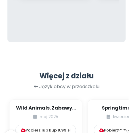
Więcej z działu
Język obcy w przedszkolu
Wild Animals. Zabawy z
Springtime 
językiem angielskim na
Zabawy z ję
maj 2025
kwiecień 
czerwiec...
angielskim 
Pobierz lub kup
8.99
zł
Pobierz lub k