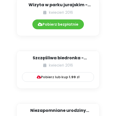
Wizyta w parku jurajskim -
opowiadanie
kwiecień 2016
Pobierz bezpłatnie
Szczęśliwa biedronka -
opowiadanie
kwiecień 2016
Pobierz lub kup
1.99
zł
Niezapomniane urodziny