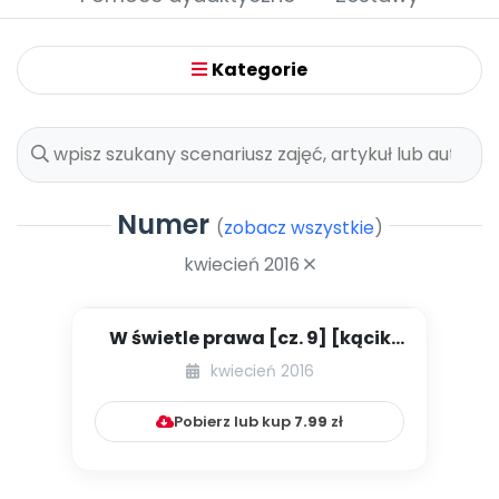
Promocje
Pomoc
Kategorie
Numer
(
zobacz wszystkie
)
kwiecień 2016
W świetle prawa [cz. 9] [kącik
eksperta]
kwiecień 2016
Pobierz lub kup
7.99
zł