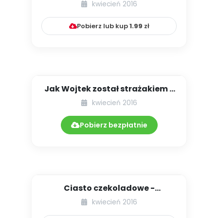
Wojtusia - opowiadanie
kwiecień 2016
Pobierz lub kup
1.99
zł
Jak Wojtek został strażakiem -
opowiadanie
kwiecień 2016
Pobierz bezpłatnie
Ciasto czekoladowe -
opowiadanie
kwiecień 2016