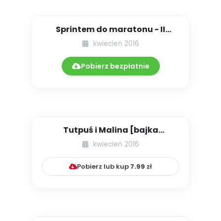
Sprintem do maratonu - II
OGÓLNOPOLSKI MARATON
kwiecień 2016
PRZEDSZK...
Pobierz bezpłatnie
Tutpuś i Malina [bajka
edukacyjna + zabawy i
kwiecień 2016
zadania]
Pobierz lub kup
7.99
zł