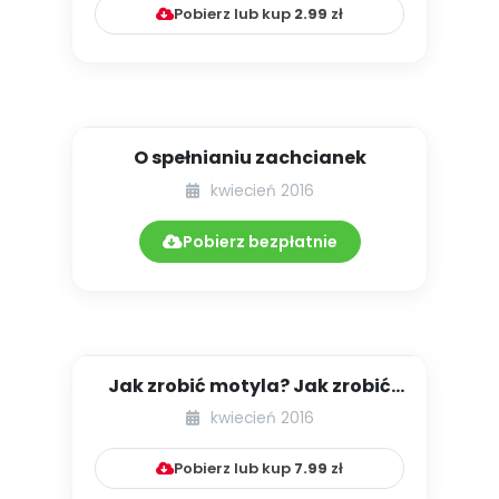
Pobierz lub kup
2.99
zł
O spełnianiu zachcianek
kwiecień 2016
Pobierz bezpłatnie
Jak zrobić motyla? Jak zrobić
żabkę? [propozycje plasty...
kwiecień 2016
Pobierz lub kup
7.99
zł