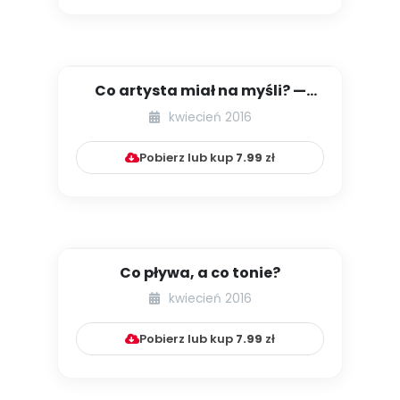
Co artysta miał na myśli? —
czyli kilka słów o sztuce a...
kwiecień 2016
Pobierz lub kup
7.99
zł
Co pływa, a co tonie?
kwiecień 2016
Pobierz lub kup
7.99
zł