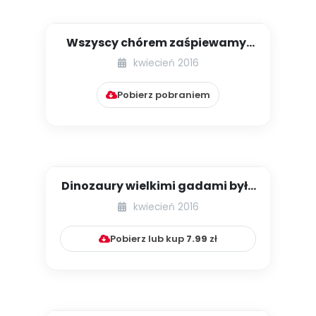
Wszyscy chórem zaśpiewamy,
że kochamy nasze mamy [PNP
kwiecień 2016
–...
Pobierz pobraniem
Dinozaury wielkimi gadami były
– czy wiesz, gdzie i kie...
kwiecień 2016
Pobierz lub kup
7.99
zł