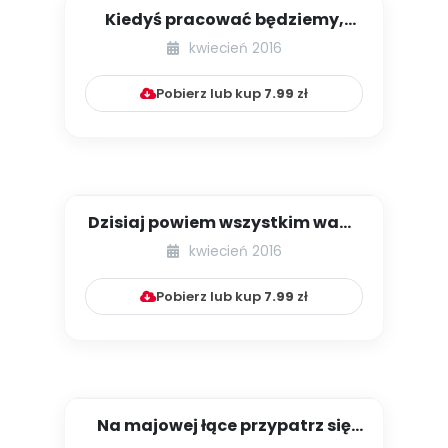
Kiedyś pracować będziemy,
więc zawody poznajemy [PNP –...
kwiecień 2016
Pobierz lub kup
7.99
zł
Dzisiaj powiem wszystkim wam,
że najlepszą mamę mam! [P...
kwiecień 2016
Pobierz lub kup
7.99
zł
Na majowej łące przypatrz się
biedronce [PNP – dzieci m...