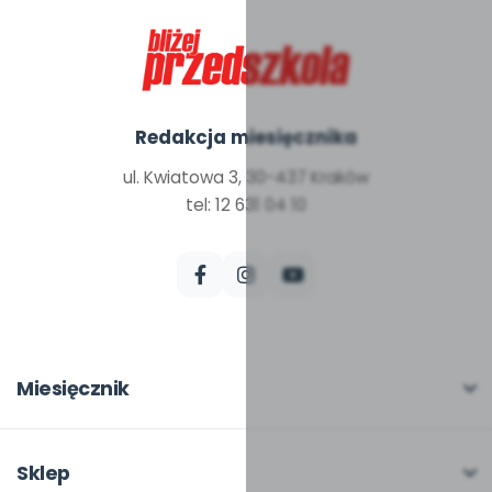
Redakcja miesięcznika
ul. Kwiatowa 3, 30-437 Kraków
tel: 12 631 04 10
Miesięcznik
O miesięczniku
W numerze
Sklep