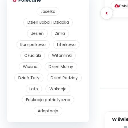
Polecane
Pobi
Jasełka
Dzień Babci i Dziadka
Jesień
Zima
Kumpelkowo
Literkowo
Czuciaki
Witaminki
Wiosna
Dzień Mamy
Dzień Taty
Dzień Rodziny
Lato
Wakacje
Edukacja patriotyczna
Adaptacja
W świe
[ką