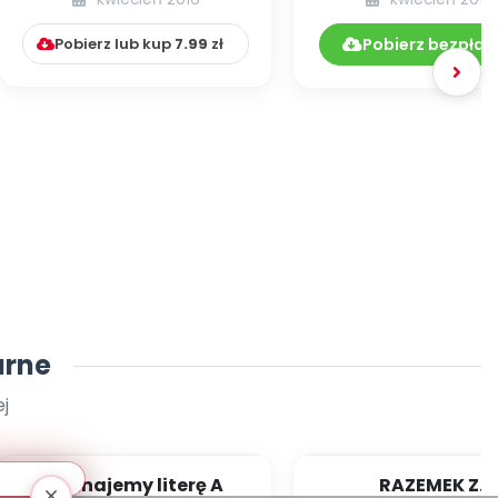
zadania]
opowiadanie
Pobierz lub kup
7.99
zł
Pobierz bezpłat
arne
j
Poznajemy literę A
RAZEMEK Z