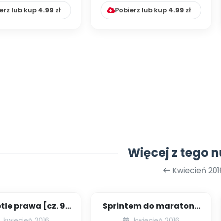
erz lub kup
4.99
zł
Pobierz lub kup
4.99
zł
Więcej z tego 
Kwiecień 201
tle prawa [cz. 9]
Sprintem do maratonu
cik eksperta]
- II OGÓLNOPOLSKI
kwiecień 2016
kwiecień 2016