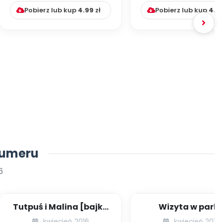
Pobierz lub kup
4.99
zł
Pobierz lub kup
4.9
numeru
6
Tutpuś i Malina [bajka
Wizyta w park
edukacyjna + zabawy i
jurajskim -
kwiecień 2016
kwiecień 2016