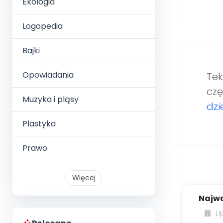
Ekologia
Logopedia
Bajki
Opowiadania
Tek
czę
Muzyka i pląsy
dzi
Plastyka
Prawo
Więcej
Najwa
Li