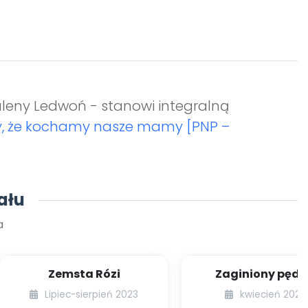
leny Ledwoń - stanowi integralną
, że kochamy nasze mamy [PNP –
ału
a
Zemsta Rózi
Zaginiony pędz
Lipiec-sierpień 2023
kwiecień 2023