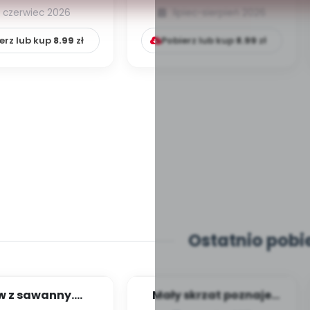
czerwiec 2026
lipiec-sierpień 2026
erz lub kup
8.99
zł
Pobierz lub kup
8.99
zł
Ostatnio pobi
w z sawanny.
Mały skrzat poznaje