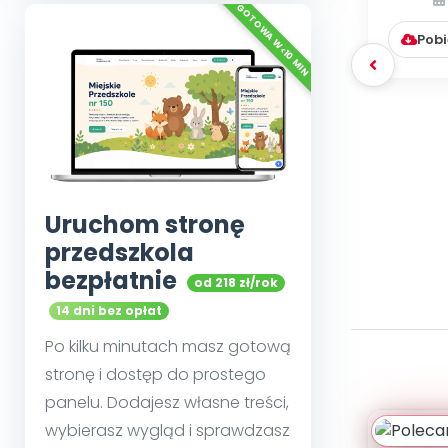
Pobi
Uruchom stronę
przedszkola
bezpłatnie
od 218 zł/rok
14 dni bez opłat
Po kilku minutach masz gotową
stronę i dostęp do prostego
panelu. Dodajesz własne treści,
wybierasz wygląd i sprawdzasz
K