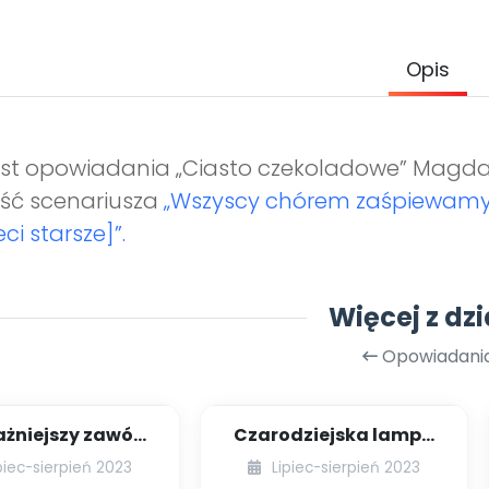
Opis
st opowiadania „Ciasto czekoladowe” Magda
ść scenariusza
„Wszyscy chórem zaśpiewamy
eci starsze]”.
Więcej z dzi
Opowiadani
żniejszy zawód
Czarodziejska lampa
świata
Benjamina
piec-sierpień 2023
Lipiec-sierpień 2023