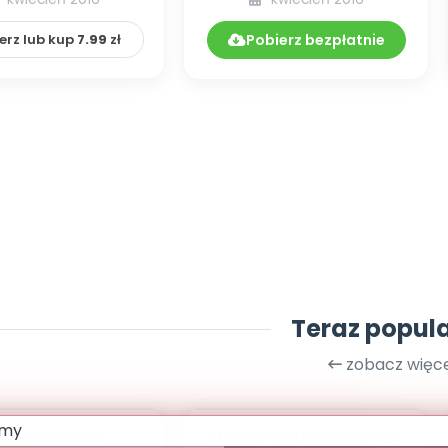
MARATON PRZEDSZK...
erz lub kup
7.99
zł
Pobierz bezpłatnie
Teraz popul
zobacz więce
UMPELKOWO
USZKO Z KUMPELKOWA