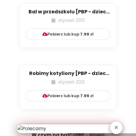
Bal w przedszkolu [PBP - dzieci
młodsze - numer 2]
styczeń 2021
Pobierz lub kup
7.99
zł
Robimy kotyliony [PBP - dzieci
młodsze - numer 3]
styczeń 2021
Pobierz lub kup
7.99
zł
W czym na bal? [PBP - dzieci