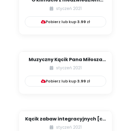
polarnym
styczeń 2021
Pobierz lub kup
3.99
zł
Muzyczny Kącik Pana Miłosza
[cz. X]
styczeń 2021
Pobierz lub kup
3.99
zł
Kącik zabaw integracyjnych [cz.
4]
styczeń 2021