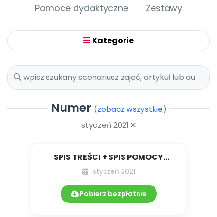
Archiwalne numery
Pomoce dydaktyczne
Zestawy
Promocje
Pomoc
Kategorie
Numer
(
zobacz wszystkie
)
styczeń 2021
SPIS TREŚCI + SPIS POMOCY
DYDAKTYCZNYCH 1.232/2021
styczeń 2021
Pobierz bezpłatnie