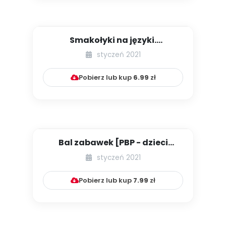
Smakołyki na języki.
Usprawnianie narządów mowy
styczeń 2021
przy uż...
Pobierz lub kup
6.99
zł
Bal zabawek [PBP - dzieci
młodsze - numer 1]
styczeń 2021
Pobierz lub kup
7.99
zł