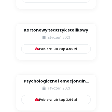
Kartonowy teatrzyk stolikowy
styczeń 2021
Pobierz lub kup
3.99
zł
Psychologiczne i emocjonalne
skutki zaburzeń integracji...
styczeń 2021
Pobierz lub kup
3.99
zł