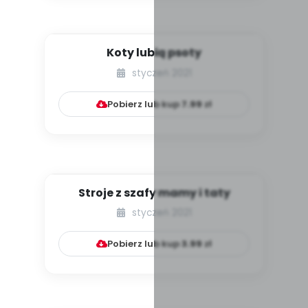
Koty lubią psoty
styczeń 2021
Pobierz lub kup
7.99
zł
Stroje z szafy mamy i taty
styczeń 2021
Pobierz lub kup
3.99
zł