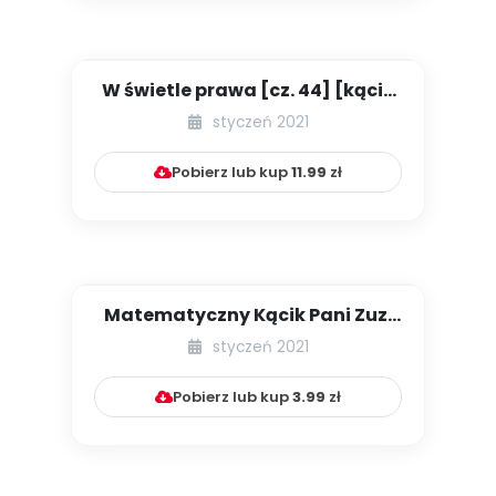
W świetle prawa [cz. 44] [kącik
eksperta]
styczeń 2021
Pobierz lub kup
11.99
zł
Matematyczny Kącik Pani Zuzi
[cz. IV]
styczeń 2021
Pobierz lub kup
3.99
zł