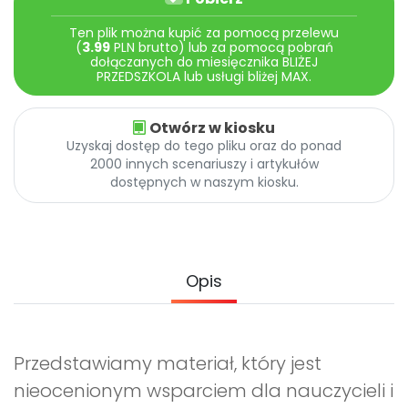
Archiwalne numery
Promocje
Ten plik można kupić za pomocą przelewu
(
3.99
PLN brutto) lub za pomocą pobrań
Pomoc
dołączanych do miesięcznika BLIŻEJ
PRZEDSZKOLA lub usługi bliżej MAX.
Otwórz w kiosku
Uzyskaj dostęp do tego pliku oraz do ponad
2000 innych scenariuszy i artykułów
dostępnych w naszym kiosku.
Opis
Przedstawiamy materiał, który jest
nieocenionym wsparciem dla nauczycieli i