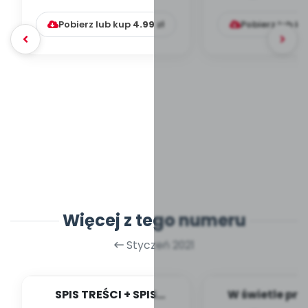
rzeczy? Psychologia l...
przyczyny, di
Pobierz lub kup
4.99
zł
Pobierz lub k
Więcej z tego numeru
Styczeń 2021
SPIS TREŚCI + SPIS
W świetle pra