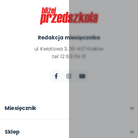
Redakcja miesięcznika
ul. Kwiatowa 3, 30-437 Kraków
tel: 12 631 04 10
Miesięcznik
O miesięczniku
W numerze
Sklep