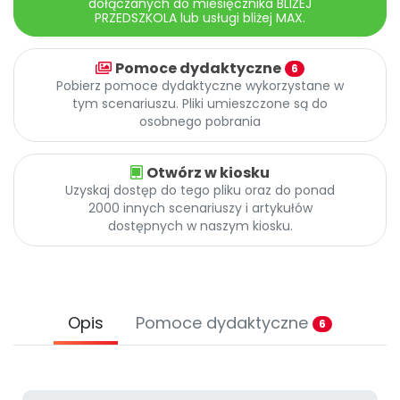
dołączanych do miesięcznika BLIŻEJ
Promocje
PRZEDSZKOLA lub usługi bliżej MAX.
Pomoc
Pomoce dydaktyczne
6
Pobierz pomoce dydaktyczne wykorzystane w
tym scenariuszu. Pliki umieszczone są do
osobnego pobrania
Otwórz w kiosku
Uzyskaj dostęp do tego pliku oraz do ponad
2000 innych scenariuszy i artykułów
dostępnych w naszym kiosku.
Opis
Pomoce dydaktyczne
6