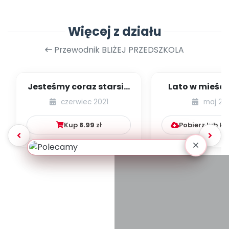
Więcej z działu
Przewodnik BLIŻEJ PRZEDSZKOLA
Jesteśmy coraz starsi -
Lato w mieście
zestaw
dzieci młods
czerwiec 2021
maj 20
numer 1
Kup
8.99
zł
Pobierz lub k