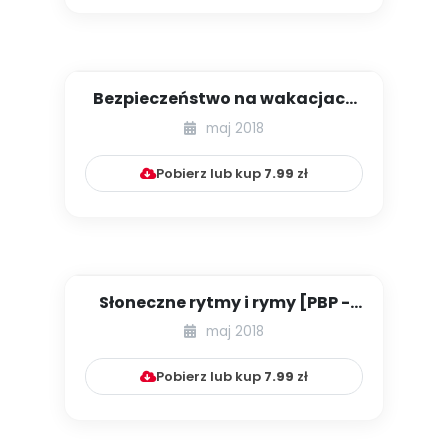
Bezpieczeństwo na wakacjach
[PBP - dzieci starsze - num...
maj 2018
Pobierz lub kup
7.99
zł
Słoneczne rytmy i rymy [PBP -
dzieci starsze - numer 5]...
maj 2018
Pobierz lub kup
7.99
zł