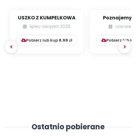
USZKO Z KUMPELKOWA
Poznajemy li
lipiec-sierpień 2026
czerwiec 
Pobierz lub kup
8.99
zł
Pobierz lub k
Ostatnio pobierane