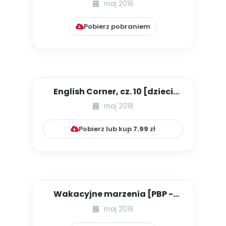
maj 2018
Pobierz pobraniem
English Corner, cz. 10 [dzieci
młodsze - MATERIAŁY NA C...
maj 2018
Pobierz lub kup
7.99
zł
Wakacyjne marzenia [PBP -
dzieci starsze - numer 1]
maj 2018