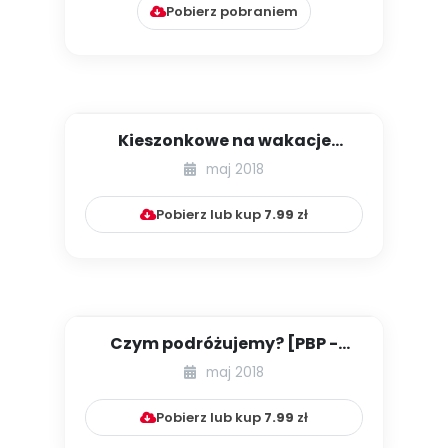
Pobierz pobraniem
Kieszonkowe na wakacje
wyjątkowe [PBP - dzieci starsze
maj 2018
...
Pobierz lub kup
7.99
zł
Czym podróżujemy? [PBP -
dzieci starsze - numer 3]
maj 2018
Pobierz lub kup
7.99
zł