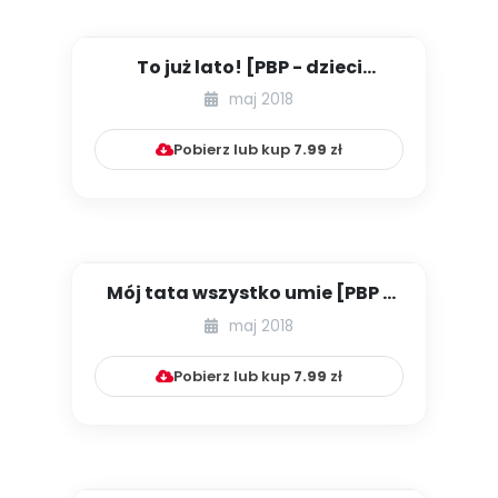
To już lato! [PBP - dzieci
młodsze - numer 1]
maj 2018
Pobierz lub kup
7.99
zł
Mój tata wszystko umie [PBP -
dzieci młodsze - numer 2]...
maj 2018
Pobierz lub kup
7.99
zł