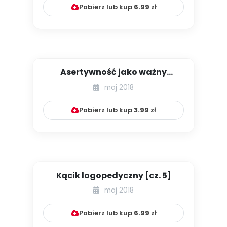
Pobierz lub kup
6.99
zł
Asertywność jako ważny
element wzmacniania poczucia
maj 2018
bez...
Pobierz lub kup
3.99
zł
Kącik logopedyczny [cz. 5]
maj 2018
Pobierz lub kup
6.99
zł