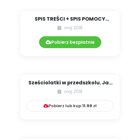
SPIS TREŚCI + SPIS POMOCY
DYDAKTYCZNYCH 5.200/2018
maj 2018
Pobierz bezpłatnie
Sześciolatki w przedszkolu. Jak
rozwijać ich umysły i n...
maj 2018
Pobierz lub kup
11.99
zł