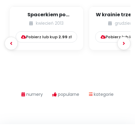
Spacerkiem po
W krainie trze
Krakowie (inscenizacja
kwiecień 2013
grudzień 
muzyczno-ruchowa)
Pobierz lub kup
2.99
zł
Pobierz lub k
numery
popularne
kategorie