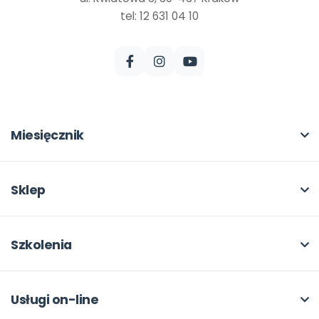
tel: 12 631 04 10
Miesięcznik
O miesięczniku
W numerze
Sklep
Scenariusze i artykuły
Pełna oferta
Pomoce dydaktyczne
Moje zakupy
Szkolenia
Archiwum
Dla autorów
O szkoleniach
Dla autorów
Odbiory i kontakt
Online
Usługi on-line