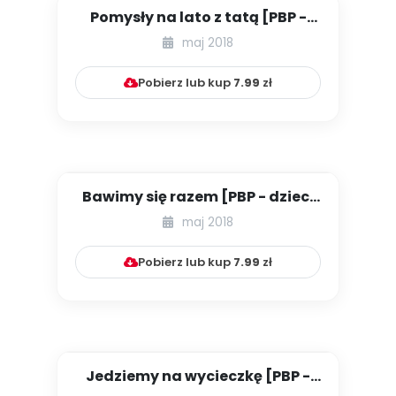
Pomysły na lato z tatą [PBP -
dzieci młodsze - numer 3]...
maj 2018
Pobierz lub kup
7.99
zł
Bawimy się razem [PBP - dzieci
młodsze - numer 4]
maj 2018
Pobierz lub kup
7.99
zł
Jedziemy na wycieczkę [PBP -
dzieci młodsze - numer 5]...