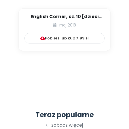
English Corner, cz. 10 [dzieci
starsze - MATERIAŁY NA C...
maj 2018
Pobierz lub kup
7.99
zł
Teraz popularne
zobacz więcej