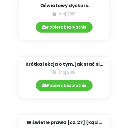
Oświatowy dyskurs
POSTPRAWDY
maj 2018
Pobierz bezpłatnie
Krótka lekcja o tym, jak stać się
bogatym człowiekiem...
maj 2018
Pobierz bezpłatnie
W świetle prawa [cz. 27] [kącik