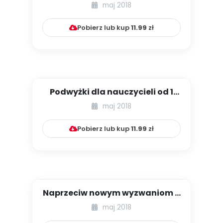
eksperta]
maj 2018
Pobierz lub kup
11.99
zł
Podwyżki dla nauczycieli od 1
kwietnia 2018 r.
maj 2018
Pobierz lub kup
11.99
zł
Naprzeciw nowym wyzwaniom –
predyspozycje do myślenia s...
maj 2018