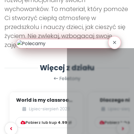
rozwój emocjonalny swoich
wychowanków. To materiał, który pomoże
Ci stworzyć ciepłą atmosferę w
przedszkolu i nauczy dzieci, jak cieszyć się
życiem. Nie zwlekaj, wzbogacaj swoje
zajęcia już dziś!
Więcej z działu
Felietony
World is my classroom!
Dlaczego nie
Idea leśnego
ubierać dzi
Lipiec-sierpień 2023
Lipiec-sierp
przedszkola w Wielk...
butów, czyli p
Pobierz lub kup
4.99
zł
Pobierz lub k